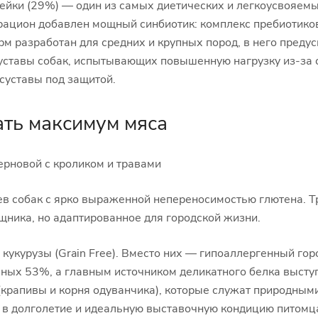
йки (29%) — один из самых диетических и легкоусвояемы
 рацион добавлен мощный синбиотик: комплекс пребиотиков
 корм разработан для средних и крупных пород, в него пред
ставы собак, испытывающих повышенную нагрузку из-за с
суставы под защитой.
ать максимум мяса
зерновой с кроликом и травами
в собак с ярко выраженной непереносимостью глютена. Тр
ника, но адаптированное для городской жизни.
кукурузы (Grain Free). Вместо них — гипоаллергенный гор
ных 53%, а главным источником деликатного белка выступ
(крапивы и корня одуванчика), которые служат природным
 в долголетие и идеальную выставочную кондицию питомц