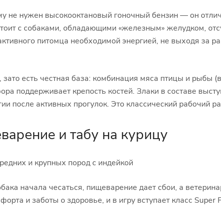
у не нужен высокооктановый гоночный бензин — он отличн
стоит с собаками, обладающими «железным» желудком, отс
ктивного питомца необходимой энергией, не выходя за р
 зато есть честная база: комбинация мяса птицы и рыбы (
ора поддерживает крепость костей. Злаки в составе выст
ии после активных прогулок. Это классический рабочий р
варение и табу на курицу
едних и крупных пород с индейкой
обака начала чесаться, пищеварение дает сбои, а ветерина
форта и заботы о здоровье, и в игру вступает класс Super 