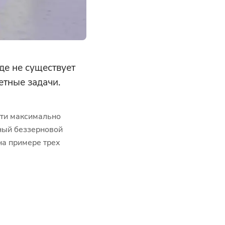
де не существует
тные задачи.
йти максимально
нный беззерновой
на примере трех