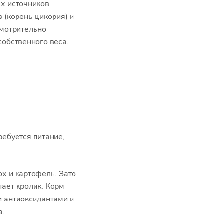
х источников
 (корень цикория) и
усмотрительно
обственного веса.
ебуется питание,
ох и картофель. Зато
ает кролик. Корм
и антиоксидантами и
а.