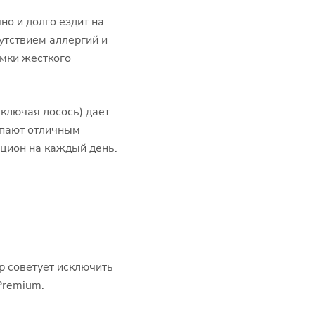
о и долго ездит на
утствием аллергий и
амки жесткого
включая лосось) дает
упают отличным
ацион на каждый день.
р советует исключить
Premium.