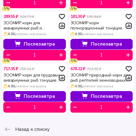
-5%
-5%
289.55 ₽
181.30 ₽
304.79 ₽
190.84 ₽
ЗООМИР корм для
ЗООМИР корм
аквариумных рыб и
полнорационный тонущие
земноводных тонущие гранулы
гранулы для рыб рептилий и
4.96
рейтинг магазина
4.96
рейтинг магазина
универсальный основной 250
земноводных 100 мл 50 г
мл 130 г
Послезавтра
Послезавтра
-5%
-5%
717.35 ₽
678.22 ₽
755.11 ₽
713.92 ₽
ЗООМИР корм для прудовых и
ЗООМИР природный корм для
аквариумных рыб тонущие
рыб рептилий земноводных
гранулы Гран При ведро 1 л
птиц Гаммарус 110 г
4.96
рейтинг магазина
4.96
рейтинг магазина
600 г
Послезавтра
Послезавтра
Назад к списку