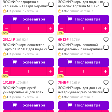
ЗООМИР подкормка с
ЗООМИР корм для водяных
кальцием и D3 для черепах и
черепах Тортила М 185 г
других рептилий Минеральный
4.96
рейтинг магазина
4.96
рейтинг магазина
MIX 100 г
Послезавтра
Послезавтра
-5%
-5%
292.14 ₽
69.12 ₽
307.52 ₽
72.76 ₽
ЗООМИР корм лакомство
ЗООМИР корм основной
Тортила М 50 г для водных
натуральный с минералами
черепах
для укрепления панциря для
4.96
рейтинг магазина
4.96
рейтинг магазина
водяных и сухопутных черепах
Торти 15 г
Послезавтра
Послезавтра
-5%
-5%
170.86 ₽
75.65 ₽
179.85 ₽
79.63 ₽
ЗООМИР корм сухой
ЗООМИР корм для донных
универсальный для всех
аквариумных рыб рептилий и
черепах Торти 100 мл 17 г
земноводных тонущие гранулы
4.96
рейтинг магазина
4.96
рейтинг магазина
40 г
Послезавтра
Послезавтра