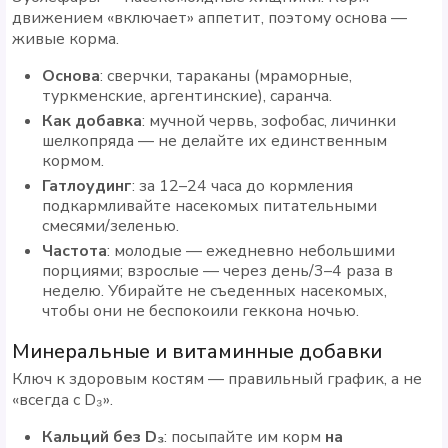
движением «включает» аппетит, поэтому основа —
живые корма.
Основа
: сверчки, тараканы (мраморные,
туркменские, аргентинские), саранча.
Как добавка
: мучной червь, зофобас, личинки
шелкопряда — не делайте их единственным
кормом.
Гатлоудинг
: за 12–24 часа до кормления
подкармливайте насекомых питательными
смесями/зеленью.
Частота
: молодые — ежедневно небольшими
порциями; взрослые — через день/3–4 раза в
неделю. Убирайте не съеденных насекомых,
чтобы они не беспокоили геккона ночью.
Минеральные и витаминные добавки
Ключ к здоровым костям — правильный график, а не
«всегда с D₃».
Кальций без D₃
: посыпайте им корм
на