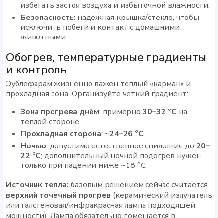
избегать застоя воздуха и избыточной влажности.
Безопасность
: надёжная крышка/стекло, чтобы
исключить побеги и контакт с домашними
животными.
Обогрев, температурные градиенты
и контроль
Эублефарам жизненно важен тёплый «карман» и
прохладная зона. Организуйте чёткий градиент:
Зона прогрева днём
: примерно
30–32 °C
на
тёплой стороне.
Прохладная сторона
: ~
24–26 °C
.
Ночью
: допустимо естественное снижение до
20–
22 °C
; дополнительный ночной подогрев нужен
только при падении ниже ~18 °C.
Источник тепла:
базовым решением сейчас считается
верхний точечный прогрев
(керамический излучатель
или галогеновая/инфракрасная лампа подходящей
мощности). Лампа обязательно помещается в