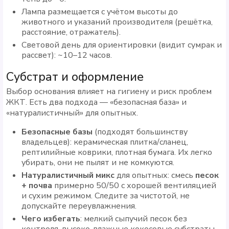
Лампа размещается с учётом высоты до
животного и указаний производителя (решётка,
расстояние, отражатель).
Световой день для ориентировки (видит сумрак и
рассвет): ~10–12 часов.
Субстрат и оформление
Выбор основания влияет на гигиену и риск проблем
ЖКТ. Есть два подхода — «безопасная база» и
«натуралистичный» для опытных.
Безопасные базы
(подходят большинству
владельцев): керамическая плитка/сланец,
рептилийные коврики, плотная бумага. Их легко
убирать, они не пылят и не комкуются.
Натуралистичный микс
для опытных: смесь
песок
+ почва
примерно 50/50 с хорошей вентиляцией
и сухим режимом. Следите за чистотой, не
допускайте переувлажнения.
Чего избегать
: мелкий сыпучий песок без
контроля, высоко-влажные кокосовые субстраты,