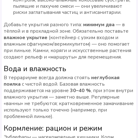
пылящие и пахучие смеси — они увеличивают
риски заглатывания частиц и антисанитарии.
Добавьте укрытия разного типа:
минимум два
— в
тёплой и в прохладной зоне. Обязательно поставьте
влажное укрытие
(контейнер с узким входом и
влажным сфагнумом/вермикулитом) — оно помогает
при линьке. Камни, коряги и искусственные растения
создают рельеф и «маршруты» для перемещения.
Вода и влажность
В террариуме всегда должна стоять
неглубокая
поилка
с чистой водой. Базовая влажность
поддерживается на уровне
30–40 %
, при этом внутри
влажного укрытия — заметно выше. Регулярные
«ванны» не требуются; кратковременное замачивание
используют только точечно (например, при
проблемной линьке).
Кормление: рацион и режим
Эублефары — насекомоядные хищники. Корм