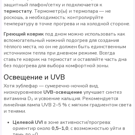
защитный плафон/сетку и подключается к
термостату
. Термометр(ы) и термопара — не
роскошь, а необходимость: контролируйте
температуру в точке прогрева и на холодной стороне.
Греющий коврик
под дном можно использовать как
вспомогательный нижний подогрев для создания
тёплого места, но он не должен быть единственным
источником тепла при дневном режиме. Всегда
ставьте коврик на термостат и оставляйте часть дна
без подогрева для выбора комфортной зоны.
Освещение и UVB
Хотя эублефар — сумеречно-ночной вид,
низкоуровневое
UVB-освещение
улучшает синтез
витамина D₃ и усвоение кальция. Рекомендуется
линейная лампа UVB 2–5 % с мягким градиентом света
и тенями.
Целевой UVI
в зоне активности/прогрева:
ориентир около
0,5–1,0
, с возможностью уйти в
тень до ~0.