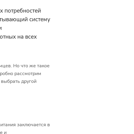
х потребностей
читывающий систему
и
отных на всех
цев. Но что же такое
дробно рассмотрим
е выбрать другой
питания заключается в
е и