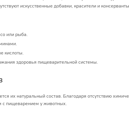
утствуют искусственные добавки, красители и консерванты
со или рыба.
аминами.
е кислоты.
ржания здоровья пищеварительной системы.
в
тся их натуральный состав. Благодаря отсутствию химиче
м с пищеварением у животных.