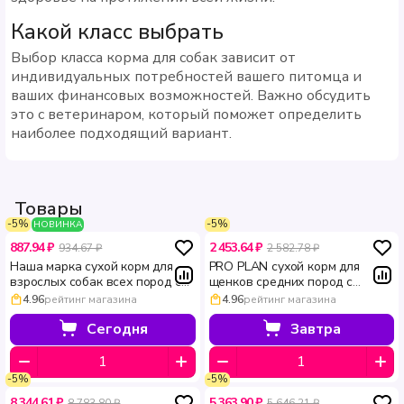
Какой класс выбрать
Выбор класса корма для собак зависит от
индивидуальных потребностей вашего питомца и
ваших финансовых возможностей. Важно обсудить
это с ветеринаром, который поможет определить
наиболее подходящий вариант.
Товары
-5%
-5%
НОВИНКА
887.94 ₽
2 453.64 ₽
934.67 ₽
2 582.78 ₽
Наша марка сухой корм для
PRO PLAN сухой корм для
взрослых собак всех пород с
щенков средних пород с
лососем и рисом 3 кг
чувствительной кожей с
4.96
рейтинг магазина
4.96
рейтинг магазина
лососем и рисом Sensitive Skin
3 кг
Сегодня
Завтра
-5%
-5%
8 344.61 ₽
5 363.90 ₽
8 783.80 ₽
5 646.21 ₽