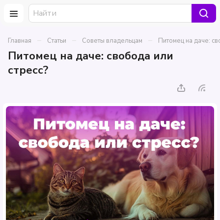
–
–
–
Главная
Статьи
Советы владельцам
Питомец на даче: св
Питомец на даче: свобода или
стресс?