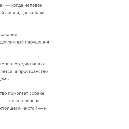
а» — когда человек
ой жизни, где собаки
ержание,
эндокринные нарушения
атериалов, учитывают
яется, а пространство
дома.
ство помогает собаке
 — это не признак
астоящему чистой — и