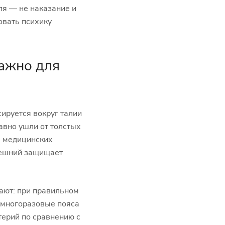
ля — не наказание и
овать психику
важно для
ируется вокруг талии
авно ушли от толстых
в медицинских
внешний защищает
ают: при правильном
, многоразовые пояса
терий по сравнению с