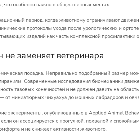
а, что особенно важно в общественных местах.
рационный период, когда животному ограничивают движен
линические протоколы ухода после урологических и ортоп
тывающих изделий как часть комплексной профилактики 
н не заменяет ветеринара
мическая посадка. Неправильно подобранный размер може
атираниям. Современные исследования биомеханики движе
ность тазовых конечностей и не должен давить на област
— от миниатюрных чихуахуа до мощных лабрадоров и овча
ие эксперименты, опубликованные в Applied Animal Behavi
 если он ассоциируется с прогулкой, похвалой и спокойны
омфорта и не снижает активности животного.