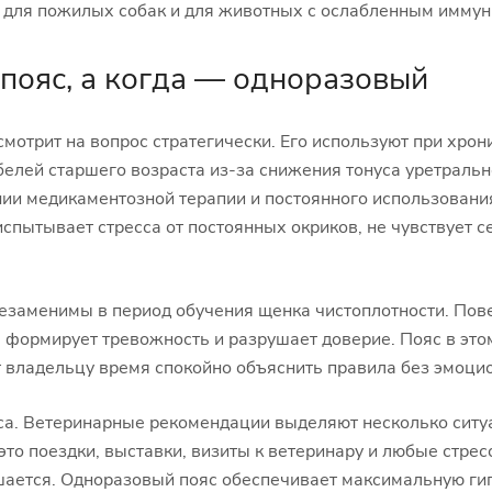
 для пожилых собак и для животных с ослабленным иммун
пояс, а когда — одноразовый
смотрит на вопрос стратегически. Его используют при хро
белей старшего возраста из-за снижения тонуса уретральн
ии медикаментозной терапии и постоянного использовани
спытывает стресса от постоянных окриков, не чувствует с
езаменимы в период обучения щенка чистоплотности. Пов
 формирует тревожность и разрушает доверие. Пояс в это
ёт владельцу время спокойно объяснить правила без эмоци
а. Ветеринарные рекомендации выделяют несколько ситуа
то поездки, выставки, визиты к ветеринару и любые стрес
ается. Одноразовый пояс обеспечивает максимальную гиги