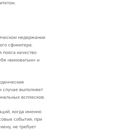
итетом.
ническом недержании
ого сфинктера.
я пояса качество
ебя «виноватым» и
еденческие
м случае выполняет
ональных всплесков.
ций, когда именно
совые события, при
ену, не требует