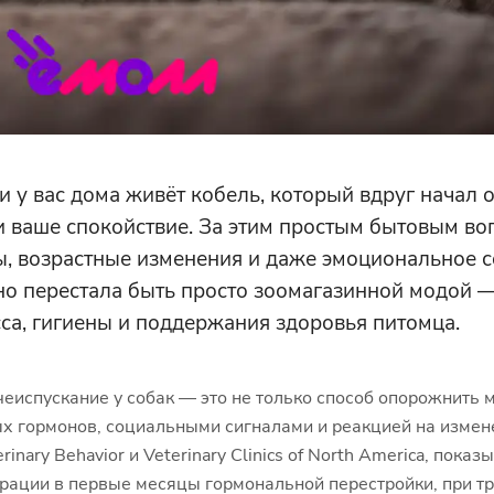
и у вас дома живёт кобель, который вдруг начал о
 и ваше спокойствие. За этим простым бытовым в
, возрастные изменения и даже эмоциональное с
но перестала быть просто зоомагазинной модой —
са, гигиены и поддержания здоровья питомца.
еиспускание у собак — это не только способ опорожнить 
вых гормонов, социальными сигналами и реакцией на изме
inary Behavior и Veterinary Clinics of North America, пока
страции в первые месяцы гормональной перестройки, при 