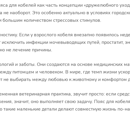
яса для кобелей как часть концепции «дружелюбного уход
 не наоборот. Это особенно актуально в условиях городск
и большим количеством стрессовых стимулов.
ностику. Если у взрослого кобеля внезапно появилось нед
 исключить инфекции мочевыводящих путей, простатит, 
 но не лечение причины.
нологий и заботы. Они создаются на основе медицинских м
жду питомцем и человеком. В мире, где темп жизни ускор
ют не выбирать между любовью к животному и комфортом 
еменная ветеринарная практика, звучит просто: если сред
ения, значит, оно выполняет свою задачу. Пояс для кобеля
но такие маленькие детали делают совместную жизнь по-н