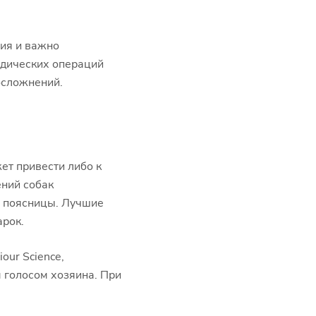
ия и важно
едических операций
осложнений.
т привести либо к
ний собак
ь поясницы. Лучшие
рок.
our Science,
м голосом хозяина. При