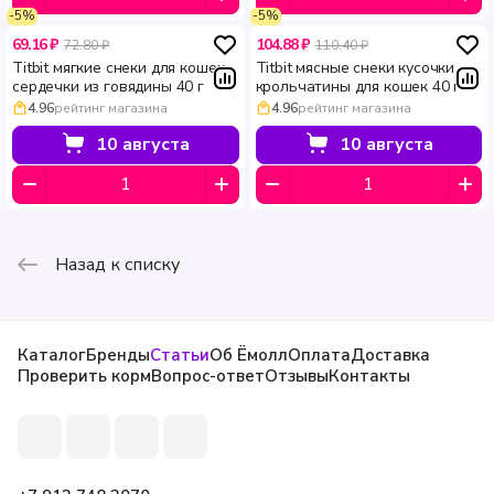
-5%
-5%
69.16 ₽
104.88 ₽
72.80 ₽
110.40 ₽
Titbit мягкие снеки для кошек
Titbit мясные снеки кусочки
сердечки из говядины 40 г
крольчатины для кошек 40 г
4.96
рейтинг магазина
4.96
рейтинг магазина
10 августа
10 августа
Назад к списку
Каталог
Бренды
Статьи
Об Ёмолл
Оплата
Доставка
Проверить корм
Вопрос-ответ
Отзывы
Контакты