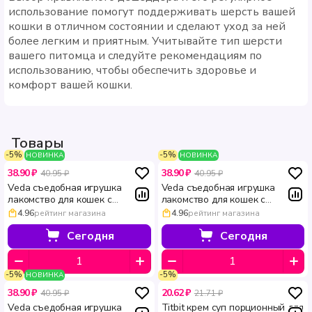
использование помогут поддерживать шерсть вашей
кошки в отличном состоянии и сделают уход за ней
более легким и приятным. Учитывайте тип шерсти
вашего питомца и следуйте рекомендациям по
использованию, чтобы обеспечить здоровье и
комфорт вашей кошки.
Товары
-5%
-5%
НОВИНКА
НОВИНКА
38.90 ₽
38.90 ₽
40.95 ₽
40.95 ₽
Veda cъедобная игрушка
Veda cъедобная игрушка
лакомство для кошек с
лакомство для кошек с
кошачьей мятой Весёлый Мур-
инулином Весёлый Мур-р-
4.96
рейтинг магазина
4.96
рейтинг магазина
р-рмелад 6 г
рмелад 6 г
Сегодня
Сегодня
-5%
-5%
НОВИНКА
38.90 ₽
20.62 ₽
40.95 ₽
21.71 ₽
Veda cъедобная игрушка
Titbit крем суп порционный для