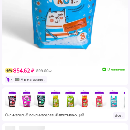
В наличии
854.62 ₽
-5%
899.60 ₽
Я в магазине
Силикагель
8 л
силикагелевый
впитывающий
·
·
·
Все