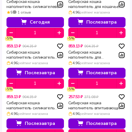
Сибирская кошка
Сибирская кошка
наполнитель силикагелевый
наполнитель для кошачьего
для кошачьего туалета
туалета силикагелевый
5
1 отзыв
4.96
рейтинг магазина
впитывающий
ЭЛИТА ЭКО 8 л
крупнофракционный Элита
Сегодня
Послезавтра
16 л
-5%
-5%
859.13 ₽
859.13 ₽
904.35 ₽
904.35 ₽
Сибирская кошка
Сибирская кошка
наполнитель силикагель
наполнитель для
Элитный Carbon 8 л
привередливых силикагель
4.96
рейтинг магазина
4.96
рейтинг магазина
ЭЛИТА 8 л
Послезавтра
Послезавтра
-5%
-5%
859.13 ₽
257.53 ₽
904.35 ₽
271.08 ₽
Сибирская кошка
Сибирская кошка
наполнитель силикагель
наполнитель впитывающий
ЭЛИТА 8 л
Эффект 7 л
4.96
рейтинг магазина
4.96
рейтинг магазина
Послезавтра
Послезавтра