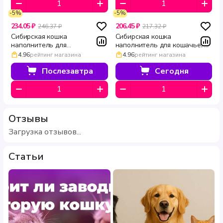
-5%
-5%
234.05 ₽
206.45 ₽
246.37 ₽
217.32 ₽
Сибирская кошка
Сибирская кошка
наполнитель для
наполнитель для кошачьего
длинношерстных кошек
туалета Лесной 7 л
4.96
рейтинг магазина
4.96
рейтинг магазина
Экстра 7 л
Послезавтра
Сегодня
Отзывы
Загрузка отзывов...
Статьи