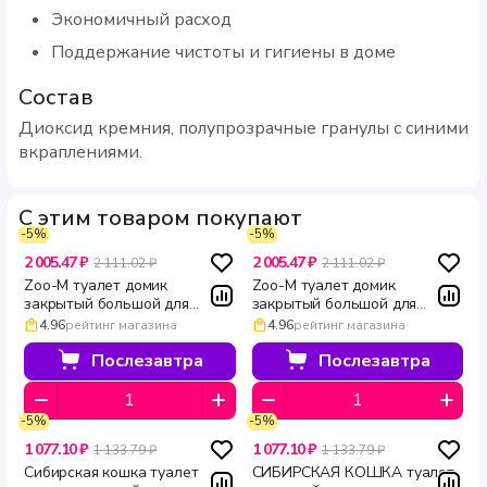
Экономичный расход
Поддержание чистоты и гигиены в доме
Состав
Диоксид кремния, полупрозрачные гранулы с синими
вкраплениями.
С этим товаром покупают
-5%
-5%
2 005.47 ₽
2 005.47 ₽
2 111.02 ₽
2 111.02 ₽
Zoo-M туалет домик
Zoo-M туалет домик
закрытый большой для
закрытый большой для
кошек с дверцей
кошек из полипропилена
4.96
рейтинг магазина
4.96
рейтинг магазина
полипропилен светло серый
бирюзово серый ZOOM 57 ×
ZOOM 57 × 43 × 38 см
43 × 38 см
Послезавтра
Послезавтра
-5%
-5%
1 077.10 ₽
1 077.10 ₽
1 133.79 ₽
1 133.79 ₽
Сибирская кошка туалет
СИБИРСКАЯ КОШКА туалет