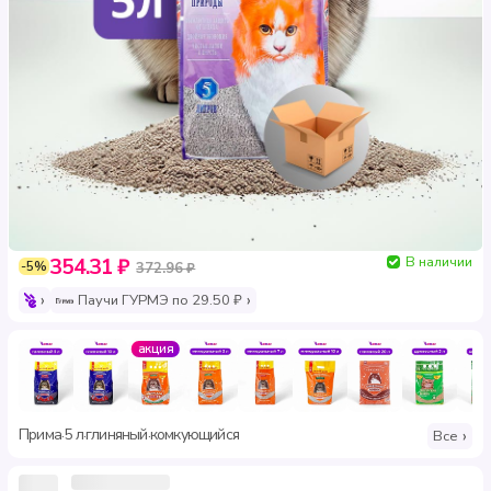
В наличии
354.31 ₽
-5%
372.96 ₽
Паучи ГУРМЭ по 29.50 ₽
акция
Прима
5 л
глиняный
комкующийся
·
·
·
Все