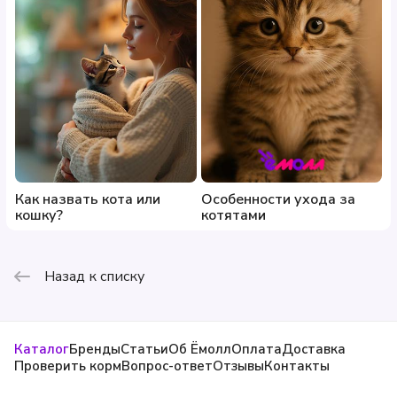
Как назвать кота или
Особенности ухода за
кошку?
котятами
Назад к списку
Каталог
Бренды
Статьи
Об Ёмолл
Оплата
Доставка
Проверить корм
Вопрос-ответ
Отзывы
Контакты