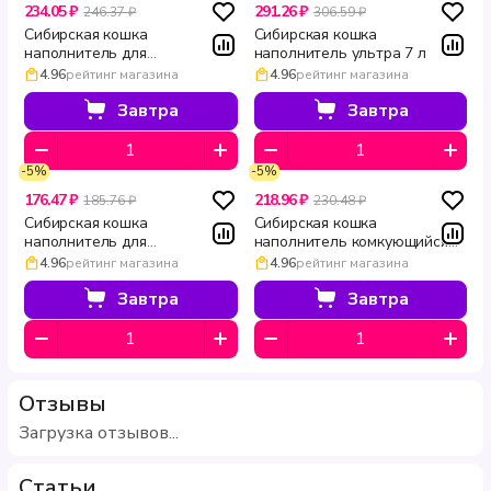
234.05 ₽
291.26 ₽
246.37 ₽
306.59 ₽
Сибирская кошка
Сибирская кошка
наполнитель для
наполнитель ультра 7 л
длинношерстных кошек
4.96
рейтинг магазина
4.96
рейтинг магазина
Экстра 7 л
Завтра
Завтра
-5%
-5%
176.47 ₽
218.96 ₽
185.76 ₽
230.48 ₽
Сибирская кошка
Сибирская кошка
наполнитель для
наполнитель комкующийся
длинношерстных кошек
Ультра 5 л
4.96
рейтинг магазина
4.96
рейтинг магазина
Экстра 5 л
Завтра
Завтра
Отзывы
Загрузка отзывов...
Статьи