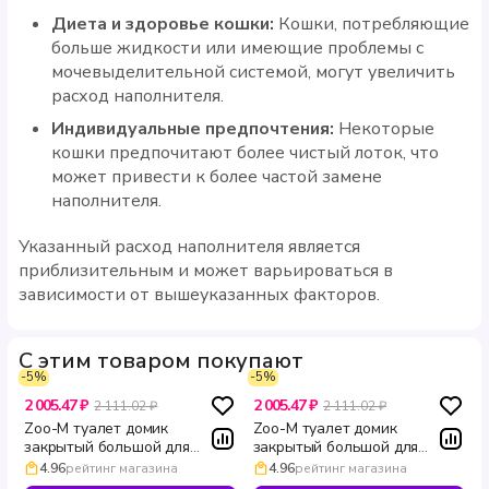
Диета и здоровье кошки:
Кошки, потребляющие
больше жидкости или имеющие проблемы с
мочевыделительной системой, могут увеличить
расход наполнителя.
Индивидуальные предпочтения:
Некоторые
кошки предпочитают более чистый лоток, что
может привести к более частой замене
наполнителя.
Указанный расход наполнителя является
приблизительным и может варьироваться в
зависимости от вышеуказанных факторов.
С этим товаром покупают
-5%
-5%
2 005.47 ₽
2 005.47 ₽
2 111.02 ₽
2 111.02 ₽
Zoo-M туалет домик
Zoo-M туалет домик
закрытый большой для
закрытый большой для
кошек с дверцей
кошек из полипропилена
4.96
рейтинг магазина
4.96
рейтинг магазина
полипропилен светло серый
бирюзово серый ZOOM 57 ×