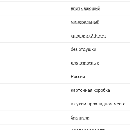
впитывающий
минеральный
средние (2-6 мм)
без отдушки
для взрослых
Россия
картонная коробка
в сухом прохладном месте
без пыли