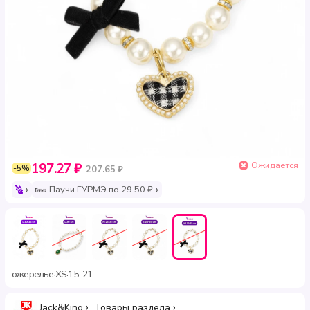
Ожидается
197.27 ₽
-5%
207.65 ₽
Паучи ГУРМЭ по 29.50 ₽
ожерелье
XS
15–21
·
·
Jack&King
Товары раздела