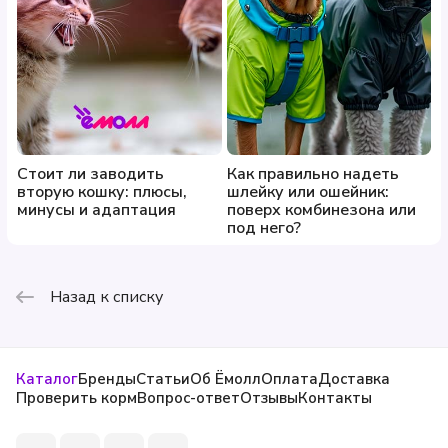
Рекомендации
Использовать как декоративный аксессуар. Не
является ошейником или средством фиксации.
Следите, чтобы питомец не грыз украшение и не
оставался в нём без присмотра.
Стоит ли заводить
Как правильно надеть
вторую кошку: плюсы,
шлейку или ошейник:
минусы и адаптация
поверх комбинезона или
под него?
Назад к списку
Каталог
Бренды
Статьи
Об Ёмолл
Оплата
Доставка
Проверить корм
Вопрос-ответ
Отзывы
Контакты