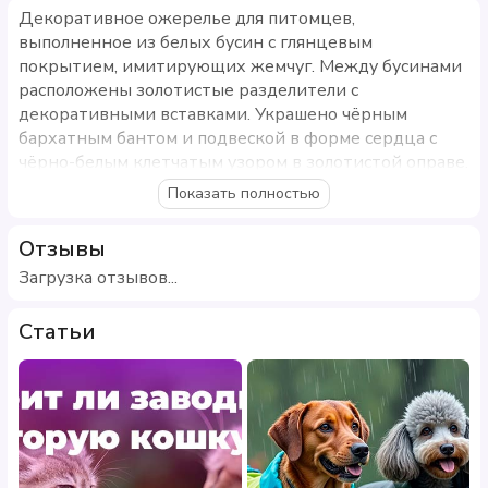
Декоративное ожерелье для питомцев,
выполненное из белых бусин с глянцевым
покрытием, имитирующих жемчуг. Между бусинами
расположены золотистые разделители с
декоративными вставками. Украшено чёрным
бархатным бантом и подвеской в форме сердца с
чёрно-белым клетчатым узором в золотистой оправе.
Оснащено металлическим карабином для удобного
Показать полностью
застёгивания.
Отзывы
Особенности
Загрузка отзывов...
Металлический карабин-замок для надёжного
крепления
Статьи
Белые бусины с жемчужным блеском
Золотистые декоративные вставки
Чёрный бархатный бант
Подвеска-сердце с клетчатым узором
Размер: XS (окружность шеи 15–21 см)