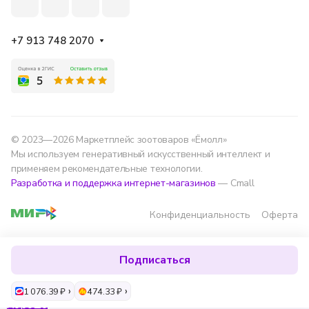
+7 913 748 2070
© 2023—2026 Маркетплейс зоотоваров «Ёмолл»
Мы используем генеративный искусственный интеллект и
применяем рекомендательные технологии.
Разработка и поддержка интернет-магазинов
— Cmall
Конфиденциальность
Оферта
Мы используем данные для удобства, улучшения
Подписаться
сервиса и аналитики — согласно
политике
обработки данных
.
1 076.39 ₽
474.33 ₽
Хорошо