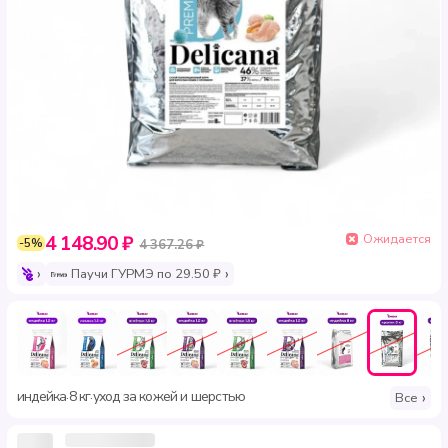
Ожидается
4 148.90 ₽
-5%
4 367.26 ₽
Паучи ГУРМЭ по 29.50 ₽
индейка
8 кг
уход за кожей и шерстью
·
·
Все