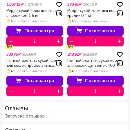
1 307.13 ₽
370.65 ₽
1 375.93 ₽
390.16 ₽
Peppo сухой корм для кошек
Peppo сухой корм для кошек
с кроликом 1,5 кг
кролик 0,4 кг
4.96
рейтинг магазина
4.96
рейтинг магазина
Послезавтра
Послезавтра
-5%
-5%
300.76 ₽
248.92 ₽
316.59 ₽
262.02 ₽
Ночной охотник сухой корм
Ночной охотник сухой корм
для кошек профилактика
для кошек Цыпленок 400 г
мочекаменной болезни 400 г
4.96
рейтинг магазина
4.96
рейтинг магазина
Послезавтра
Послезавтра
Отзывы
Загрузка отзывов...