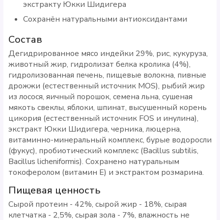
экстракту Юкки Шидигера
Сохранён натуральными антиоксидантами
Состав
Дегидрированное мясо индейки 29%, рис, кукуруза,
животный жир, гидролизат белка кролика (4%),
гидролизованная печень, пищевые волокна, пивные
дрожжи (естественный источник MOS), рыбий жир
из лосося, яичный порошок, семена льна, сушеная
мякоть свеклы, яблоки, шпинат, высушенный корень
цикория (естественный источник FOS и инулина),
экстракт Юкки Шидигера, черника, люцерна,
витаминно-минеральный комплекс, бурые водоросли
(фукус), пробиотический комплекс (Bacillus subtilis,
Bacillus licheniformis). Сохранено натуральным
токоферолом (витамин Е) и экстрактом розмарина.
Пищевая ценность
Сырой протеин - 42%, сырой жир - 18%, сырая
клетчатка - 2,5%, сырая зола - 7%, влажность не