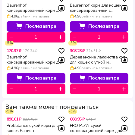
Baurenhof
Baurenhof корм для кошек
консервированный корм для
консервированный с
кошек с индейкой Natural 340
говядиной Natural 340 г
4.96
рейтинг магазина
4.96
рейтинг магазина
г
Послезавтра
Послезавтра
-5%
-5%
170.37 ₽
308.28 ₽
179.34 ₽
324.51 ₽
Baurenhof
Деревенские лакомства суп
консервированный корм для
для кошек с уткой и
кошек с курицей Natural 340
креветкой пауч 4 шт по 35 г
4.96
рейтинг магазина
4.96
рейтинг магазина
г
Послезавтра
Послезавтра
Вам также может понравиться
-5%
-5%
890.61 ₽
608.95 ₽
937.48 ₽
641 ₽
ProBalance сухой корм для
PRO PLAN сухой
кошек Рацион
полнорационный корм для