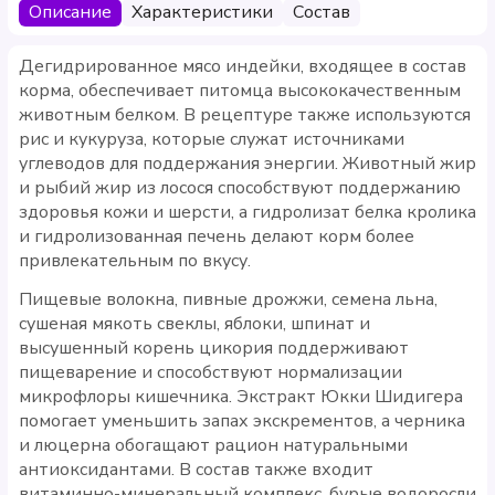
Описание
Характеристики
Состав
Дегидрированное мясо индейки, входящее в состав
корма, обеспечивает питомца высококачественным
животным белком. В рецептуре также используются
рис и кукуруза, которые служат источниками
углеводов для поддержания энергии. Животный жир
и рыбий жир из лосося способствуют поддержанию
здоровья кожи и шерсти, а гидролизат белка кролика
и гидролизованная печень делают корм более
привлекательным по вкусу.
Пищевые волокна, пивные дрожжи, семена льна,
сушеная мякоть свеклы, яблоки, шпинат и
высушенный корень цикория поддерживают
пищеварение и способствуют нормализации
микрофлоры кишечника. Экстракт Юкки Шидигера
помогает уменьшить запах экскрементов, а черника
и люцерна обогащают рацион натуральными
антиоксидантами. В состав также входит
витаминно-минеральный комплекс, бурые водоросли