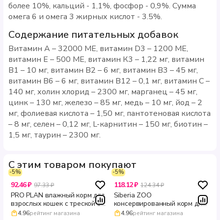
более 10%, кальций - 1,1%, фосфор - 0,9%. Сумма
омега 6 и омега 3 жирных кислот - 3.5%.
Содержание питательных добавок
Витамин А – 32000 МЕ, витамин D3 – 1200 МЕ,
витамин Е – 500 МЕ, витамин К3 – 1,22 мг, витамин
В1 – 10 мг, витамин В2 – 6 мг, витамин В3 – 45 мг,
витамин В6 – 6 мг, витамин В12 – 0,1 мг, витамин С –
140 мг, холин хлорид – 2300 мг, марганец – 45 мг,
цинк – 130 мг, железо – 85 мг, медь – 10 мг, йод – 2
мг, фолиевая кислота – 1,50 мг, пантотеновая кислота
– 8 мг, селен – 0,12 мг, L-карнитин – 150 мг, биотин –
1,5 мг, таурин – 2300 мг.
С этим товаром покупают
-5%
-5%
92.46 ₽
118.12 ₽
97.33 ₽
124.34 ₽
PRO PLAN влажный корм для
Siberia ZOO
взрослых кошек с треской в
консервированный корм для
соусе для здоровья кожи и
кошек с кроликом 340 г
4.96
рейтинг магазина
4.96
рейтинг магазина