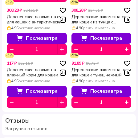
-5%
-5%
308.28 ₽
308.28 ₽
324.51 ₽
324.51 ₽
Деревенские лакомства суп
Деревенские лакомства суп
для кошек с антарктическим
для кошек из тунца с
крилем пауч 4 шт по 35 г
кальмаром и макрелью 4 шт
4.96
рейтинг магазина
4.96
рейтинг магазина
по 35 г
Послезавтра
Послезавтра
-5%
-5%
117 ₽
91.89 ₽
123.16 ₽
96.73 ₽
Деревенские лакомства
Деревенские лакомства пауч
влажный корм для кошек
для кошек тунец нежный
Филейная курица в нежном
Обед №6 50 г
4.96
рейтинг магазина
4.96
рейтинг магазина
желе 70 г
Послезавтра
Послезавтра
Отзывы
Загрузка отзывов...