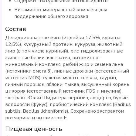
Содержит натуральные антиоксиданты
Витаминно-минеральный комплекс для
поддержания общего здоровья
Состав
Дегидрированное мясо (индейки 17,5%, курицы
12,5%), кукурузный протеин, кукуруза, животный
жир (в том числе куриный), рис, гидролизованные
животные белки, клетчатка, витаминно-
минеральный комплекс, рыбий жир и семена льна
(источники омега 3), пивные дрожжи (естественный
источник MOS), сушеная мякоть свеклы, таурин,
яичный порошок, яблоки, тыква, высушенный корень
цикория (естественный источник FOS и инулина),
экстракт Юкки Шидигера, черника, люцерна, бурые
водоросли (фукус), пробиотический комплекс (Bacillus
subtilis, Bacillus licheniformis). Сохранено экстрактом
розмарина и витамином Е.
Пищевая ценность