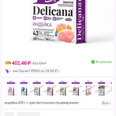
В наличии
401.46 ₽
-5%
422.59 ₽
Паучи ГУРМЭ по 29.50 ₽
индейка
400 г
с чувствительным пищеварением
·
·
Все