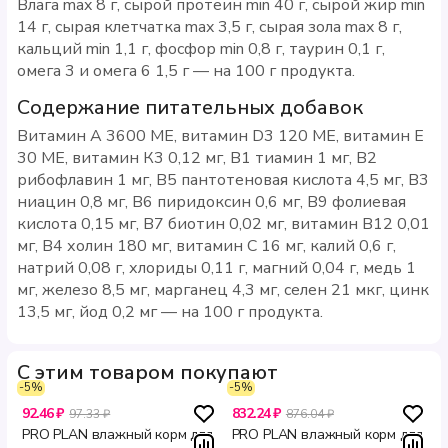
Влага max 8 г, сырой протеин min 40 г, сырой жир min
14 г, сырая клетчатка max 3,5 г, сырая зола max 8 г,
кальций min 1,1 г, фосфор min 0,8 г, таурин 0,1 г,
омега 3 и омега 6 1,5 г — на 100 г продукта.
Содержание питательных добавок
Витамин А 3600 МЕ, витамин D3 120 МЕ, витамин Е
30 МЕ, витамин К3 0,12 мг, В1 тиамин 1 мг, В2
рибофлавин 1 мг, В5 пантотеновая кислота 4,5 мг, В3
ниацин 0,8 мг, В6 пиридоксин 0,6 мг, В9 фолиевая
кислота 0,15 мг, В7 биотин 0,02 мг, витамин В12 0,01
мг, В4 холин 180 мг, витамин С 16 мг, калий 0,6 г,
натрий 0,08 г, хлориды 0,11 г, магний 0,04 г, медь 1
мг, железо 8,5 мг, марганец 4,3 мг, селен 21 мкг, цинк
13,5 мг, йод 0,2 мг — на 100 г продукта.
С этим товаром покупают
-5%
-5%
92.46 ₽
832.24 ₽
97.33 ₽
876.04 ₽
PRO PLAN влажный корм для
PRO PLAN влажный корм для