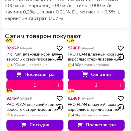
200 мг/кг, марганец: 200 мг/кг, цинк: 1000 мг/кг,
таурин: 0,2%, L-лизин: 0,01%, DL-метионин: 0,3%, L-
карнитин тартрат: 0,07%.
С этим товаром покупают
-5%
-5%
92.46 ₽
92.46 ₽
97.33 ₽
97.33 ₽
Pro Plan влажный корм для
PRO PLAN влажный корм для
взрослых стерилизованных
взрослых стерилизованных
кошек с лососем в соусе
кошек с кроликом в соусе
4.96
рейтинг магазина
4.96
рейтинг магазина
Sterilised MAINTENANCE
Sterilised MAINTENANCE 85 г
витамин Е 85 г
Послезавтра
Сегодня
-5%
-5%
92.46 ₽
92.46 ₽
97.33 ₽
97.33 ₽
PRO PLAN влажный корм для
PRO PLAN влажный корм для
взрослых стерилизованных
взрослых стерилизованных
кошек с индейкой в соусе
кошек с говядиной в желе
4.96
рейтинг магазина
4.96
рейтинг магазина
Sterilised MAINTENANCE 85 г
Sterilised MAINTENANCE 85 г
Сегодня
Послезавтра