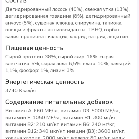
Состав
Дегидрированный лосось (40%), свежая утка (13%),
дегидрированная говядина (8%), дегидрированный
анчоус (5%), сушеная клюква, спирулина, тапиока,
овощи и фрукты, антиоксиданты: TBHQ, сорбат
калия, пропионат кальция, хлорид натрия, лецитин.
Пищевая ценность
Сырой протеин: 38%, сырой жир: 16%, сырая
клетчатка: 5%, сырая зола: 8,5%, влага: 10%, кальций:
1,1%, фосфор: 1%, лизин: 3%.
Энергетическая ценность
3740 Ккал/кг.
Содержание питательных добавок
Витамин A: 660 МЕ/кг, витамин D3: 5000 МЕ/кг,
витамин E: 1050 МЕ/кг, витамин B1: 300 мг/кг,
витамин B2: 210 мг/кг, витамин B6: 240 мг/кг,
витамин B12: 340 мкг/кг, ниацин (B3): 3600 мг/кг,
холина хлорид: 2000 мг/кг, железо: 80 мг/кг, медь: