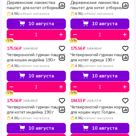
Деревенские лакомства
Деревенские лакомства
паштет для котят отборный
паштет для котят отборный
лосось 70 г
тунец 70 г
4.96
рейтинг магазина
4.96
рейтинг магазина
10 августа
10 августа
-5%
-5%
175.56 ₽
175.56 ₽
184.80 ₽
184.80 ₽
Четвероногий гурман паштет
Четвероногий гурман паштет
для кошек индейка 190 г
для котят курица 190 г
4.96
рейтинг магазина
4.96
рейтинг магазина
10 августа
10 августа
-5%
-5%
175.56 ₽
194.53 ₽
184.80 ₽
204.77 ₽
Четвероногий гурман паштет
Четвероногий гурман корм
для котят индейка 190 г
для кошек мусс Голден
сливочная телятина 100 г
4.96
рейтинг магазина
4.96
рейтинг магазина
10 августа
10 августа