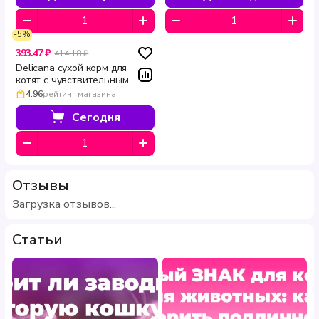
DIGESTION 3 кг
-5%
393.47 ₽
414.18 ₽
Delicana сухой корм для
котят с чувствительным
пищеварением с индейкой
4.96
рейтинг магазина
400 г
Сегодня
Отзывы
Загрузка отзывов...
Статьи