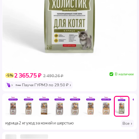
В наличии
2 365.75 ₽
-5%
2 490.26 ₽
Паучи ГУРМЭ по 29.50 ₽
курица
2 кг
уход за кожей и шерстью
·
·
Все