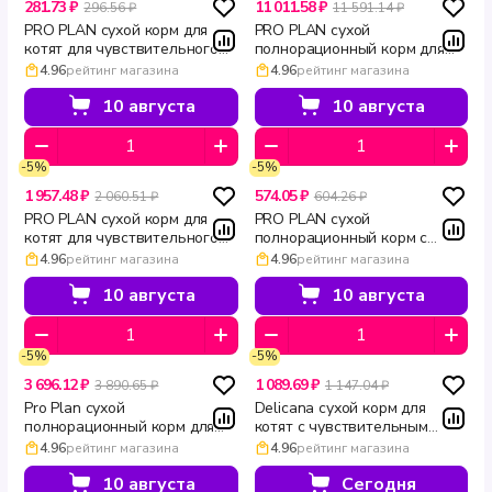
281.73 ₽
11 011.58 ₽
296.56 ₽
11 591.14 ₽
PRO PLAN сухой корм для
PRO PLAN сухой
котят для чувствительного
полнорационный корм для
пищеварения с индейкой и
котят с чувствительным
4.96
рейтинг магазина
4.96
рейтинг магазина
рисом DELICATE DIGESTION
пищеварением с индейкой и
200 г
рисом DELICATE DIGESTION
10 августа
10 августа
10 кг
-5%
-5%
1 957.48 ₽
574.05 ₽
2 060.51 ₽
604.26 ₽
PRO PLAN сухой корм для
PRO PLAN сухой
котят для чувствительного
полнорационный корм с
пищеварения с индейкой и
индейкой для котят при
4.96
рейтинг магазина
4.96
рейтинг магазина
рисом DELICATE DIGESTION
чувствительном
1.5 кг
пищеварении DELICATE
10 августа
10 августа
DIGESTION 400 г
-5%
-5%
3 696.12 ₽
1 089.69 ₽
3 890.65 ₽
1 147.04 ₽
Pro Plan сухой
Delicana сухой корм для
полнорационный корм для
котят с чувствительным
котят с индейкой и рисом для
пищеварением с индейкой
4.96
рейтинг магазина
4.96
рейтинг магазина
чувствительного
1.5 кг
пищеварения DELICATE
10 августа
Сегодня