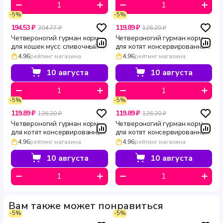
-5%
-5%
194.53 ₽
119.89 ₽
204.77 ₽
126.20 ₽
Четвероногий гурман корм
Четвероногий гурман корм
для кошек мусс сливочный с
для котят консервированный
говядиной Голден 100 г
Ягненок 100 г
4.96
рейтинг магазина
4.96
рейтинг магазина
10 августа
10 августа
-5%
-5%
119.89 ₽
119.89 ₽
126.20 ₽
126.20 ₽
Четвероногий гурман корм
Четвероногий гурман корм
для котят консервированный
для котят консервированный
Перепелка 100 г
с курицей 100 г
4.96
рейтинг магазина
4.96
рейтинг магазина
10 августа
10 августа
Вам также может понравиться
-5%
-5%