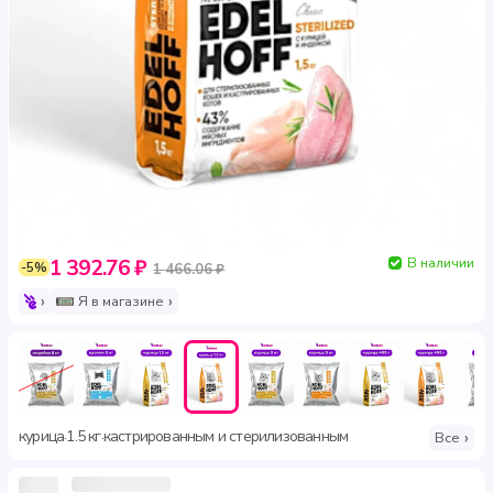
В наличии
1 392.76 ₽
-5%
1 466.06 ₽
Я в магазине
курица
1.5 кг
кастрированным и стерилизованным
·
·
Все