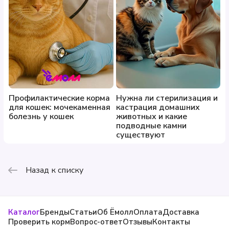
Профилактические корма
Нужна ли стерилизация и
для кошек: мочекаменная
кастрация домашних
болезнь у кошек
животных и какие
подводные камни
существуют
Назад к списку
Каталог
Бренды
Статьи
Об Ёмолл
Оплата
Доставка
Проверить корм
Вопрос-ответ
Отзывы
Контакты