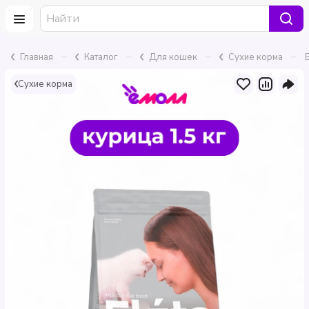
–
–
–
–
Главная
Каталог
Для кошек
Сухие корма
E
Сухие корма