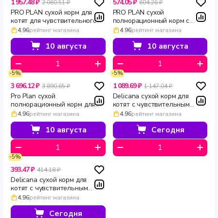
1 957.48 ₽
574.05 ₽
2 060.51 ₽
604.26 ₽
PRO PLAN сухой корм для
PRO PLAN сухой
котят для чувствительного
полнорационный корм с
пищеварения с индейкой и
индейкой для котят при
4.96
рейтинг магазина
4.96
рейтинг магазина
рисом DELICATE DIGESTION
чувствительном
1.5 кг
пищеварении DELICATE
10 августа
10 августа
DIGESTION 400 г
-5%
-5%
3 696.12 ₽
1 089.69 ₽
3 890.65 ₽
1 147.04 ₽
Pro Plan сухой
Delicana сухой корм для
полнорационный корм для
котят с чувствительным
котят с индейкой и рисом для
пищеварением с индейкой
4.96
рейтинг магазина
4.96
рейтинг магазина
чувствительного
1.5 кг
пищеварения DELICATE
10 августа
Сегодня
DIGESTION 3 кг
-5%
393.47 ₽
414.18 ₽
Delicana сухой корм для
котят с чувствительным
пищеварением с индейкой
4.96
рейтинг магазина
400 г
Сегодня