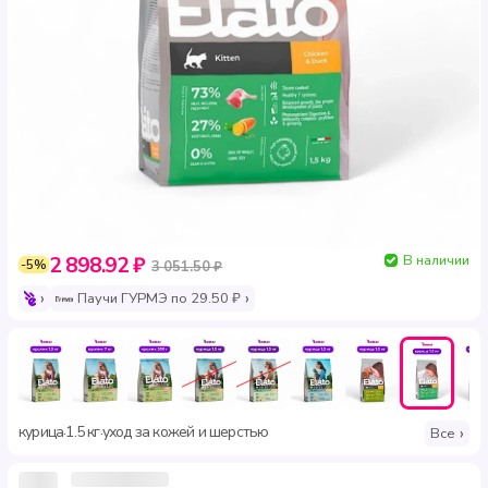
В наличии
2 898.92 ₽
-5%
3 051.50 ₽
Паучи ГУРМЭ по 29.50 ₽
курица
1.5 кг
уход за кожей и шерстью
·
·
Все