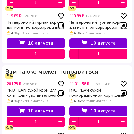
-5%
-5%
119.89 ₽
119.89 ₽
126.20 ₽
126.20 ₽
Четвероногий гурман корм
Четвероногий гурман корм
для котят консервированный
для котят консервированный
Перепелка 100 г
с курицей 100 г
4.96
рейтинг магазина
4.96
рейтинг магазина
10 августа
10 августа
Вам также может понравиться
-5%
-5%
281.73 ₽
11 011.58 ₽
296.56 ₽
11 591.14 ₽
PRO PLAN сухой корм для
PRO PLAN сухой
котят для чувствительного
полнорационный корм для
пищеварения с индейкой и
котят с чувствительным
4.96
рейтинг магазина
4.96
рейтинг магазина
рисом DELICATE DIGESTION
пищеварением с индейкой и
200 г
рисом DELICATE DIGESTION
10 августа
10 августа
10 кг
-5%
-5%