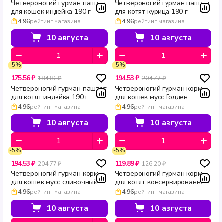
Четвероногий гурман паштет
Четвероногий гурман паштет
для кошек индейка 190 г
для котят курица 190 г
4.96
рейтинг магазина
4.96
рейтинг магазина
10 августа
10 августа
-5%
-5%
175.56 ₽
194.53 ₽
184.80 ₽
204.77 ₽
Четвероногий гурман паштет
Четвероногий гурман корм
для котят индейка 190 г
для кошек мусс Голден
сливочная телятина 100 г
4.96
рейтинг магазина
4.96
рейтинг магазина
10 августа
10 августа
-5%
-5%
194.53 ₽
119.89 ₽
204.77 ₽
126.20 ₽
Четвероногий гурман корм
Четвероногий гурман корм
для кошек мусс сливочный с
для котят консервированный
говядиной Голден 100 г
Ягненок 100 г
4.96
рейтинг магазина
4.96
рейтинг магазина
10 августа
10 августа