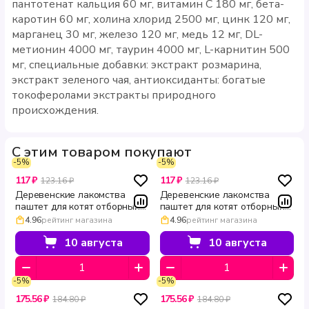
пантотенат кальция 60 мг, витамин С 180 мг, бета-
каротин 60 мг, холина хлорид 2500 мг, цинк 120 мг,
марганец 30 мг, железо 120 мг, медь 12 мг, DL-
метионин 4000 мг, таурин 4000 мг, L-карнитин 500
мг, специальные добавки: экстракт розмарина,
экстракт зеленого чая, антиоксиданты: богатые
токоферолами экстракты природного
происхождения.
С этим товаром покупают
-5%
-5%
117 ₽
117 ₽
123.16 ₽
123.16 ₽
Деревенские лакомства
Деревенские лакомства
паштет для котят отборный
паштет для котят отборный
лосось 70 г
тунец 70 г
4.96
рейтинг магазина
4.96
рейтинг магазина
10 августа
10 августа
-5%
-5%
175.56 ₽
175.56 ₽
184.80 ₽
184.80 ₽