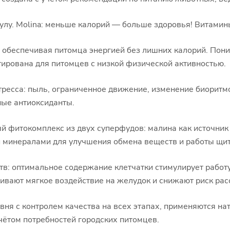
у. Molina: меньше калорий — больше здоровья! Витамины
 обеспечивая питомца энергией без лишних калорий. По
ирована для питомцев с низкой физической активностью.
тресса: пыль, ограниченное движение, изменение биоритм
ные антиоксиданты.
й фитокомплекс из двух суперфудов: малина как источник
 и минералами для улучшения обмена веществ и работы щ
в: оптимальное содержание клетчатки стимулирует работ
вают мягкое воздействие на желудок и снижают риск расс
вня с контролем качества на всех этапах, применяются н
ётом потребностей городских питомцев.