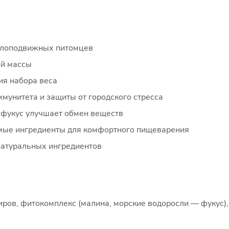
алоподвижных питомцев
ой массы
я набора веса
мунитета и защиты от городского стресса
 фукус улучшает обмен веществ
емые ингредиенты для комфортного пищеварения
натуральных ингредиентов
ов, фитокомплекс (малина, морские водоросли — фукус),