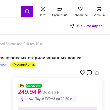
Войти
Сравнение
Избранное
Корзина
Укажите адрес
sed Salmon and Chicken 10 кг
 для взрослых стерилизованных кошек
верен
Честный знак
-5%
Ожидается
249.94 ₽
263.10 ₽
Паучи ГУРМЭ по 29.50 ₽