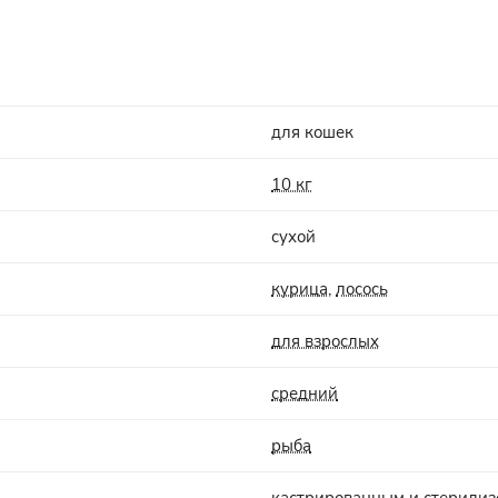
для кошек
10 кг
сухой
курица
,
лосось
для взрослых
средний
рыба
кастрированным и стерили