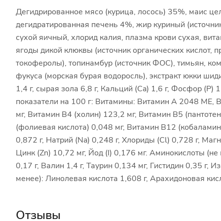
Дегидрированное мясо (курица, лосось) 35%, маис це
дегидратированная печень 4%, жир куриный (источни
сухой яичный, хлорид калия, плазма крови сухая, ви
ягоды дикой клюквы (источник органических кислот, п
токоферолы), топинамбур (источник ФОС), тимьян, компл
фукуса (морская бурая водоросль), экстракт юкки шиди
1,4 г, сырая зола 6,8 г, Кальций (Ca) 1,6 г, Фосфор (P
показатели на 100 г: Витамины: Витамин А 2048 МЕ, В
мг, Витамин В4 (холин) 123,2 мг, Витамин В5 (пантотен
(фолиевая кислота) 0,048 мг, Витамин В12 (кобаламин)
0,872 г, Натрий (Na) 0,248 г, Хлориды (Cl) 0,728 г, Mаг
Цинк (Zn) 10,72 мг, Йод (I) 0,176 мг. Аминокислоты (не
0,17 г, Валин 1,4 г, Таурин 0,134 мг, Гистидин 0,35 г,
менее): Линолевая кислота 1,608 г, Арахидоновая кисл
Отзывы