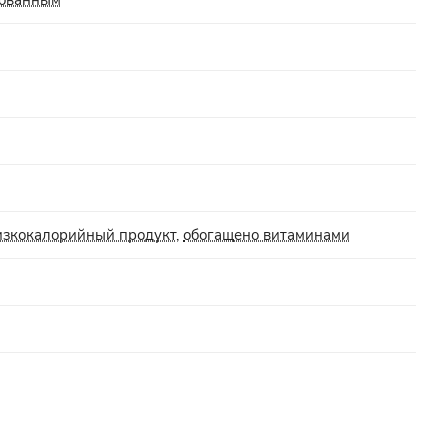
изкокалорийный продукт
,
обогащено витаминами