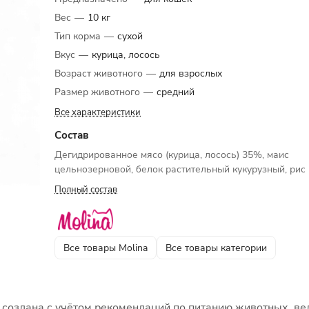
Вес
—
10 кг
Тип корма
—
сухой
Вкус
—
курица, лосось
Возраст животного
—
для взрослых
Размер животного
—
средний
Все характеристики
Состав
Дегидрированное мясо (курица, лосось) 35%, маис
цельнозерновой, белок растительный кукурузный, рис ц
Полный состав
Все товары Molina
Все товары категории
ак создана с учётом рекомендаций по питанию животных, 