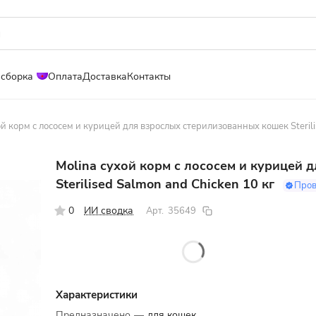
 сборка
Оплата
Доставка
Контакты
ой корм с лососем и курицей для взрослых стерилизованных кошек Sterili
Molina сухой корм с лососем и курицей
Sterilised Salmon and Chicken 10 кг
Про
0
ИИ сводка
Арт.
35649
Характеристики
Предназначено
—
для кошек