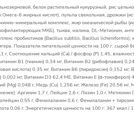
льнозерновой, белок растительный кукурузный, рис цельно
к Омега-6 жирных кислот), пульпа свекольная, дрожжи (и
таминно-минеральный комплекс, жир океанической рыбы (ис
рофилактирующих МКБ), тыква, малина, DL-Метионин, антио
екс пробиотиков (Bacillus subtilis, Bacillus licheniformis)
гера. Показатели питательной ценности на 100 г: сырой бе
) 1,1 г, Соотношение кальций (Ca) / фосфор (P) 1,45, влажн
итамин В1 (тиамин) 0,34 мг, Витамин В2 (рибофлавин) 0,24
овая кислота) 0,35 мг, Витамин В6 (пиридоксин) 0,152 мг, 
 0,002 мг, Витамин D3 62,4 МЕ, Витамин Е (α–токоферол) 4
ний (Mg) 0,048 г, Медь (Cu) 1,256 мг, Железо (Fe) 20,56 мг, 
 менее): Аргинин 1,7 г, Лейцин 2,6 г, Лизин 1,0 г, Метионин 
 Изолейцин 0,55 г, Фенилаланин 0,6 г, Фенилаланин + тирозин
ота 0,06 г. Энергетическая ценность на 100 г: 367 ккал / 