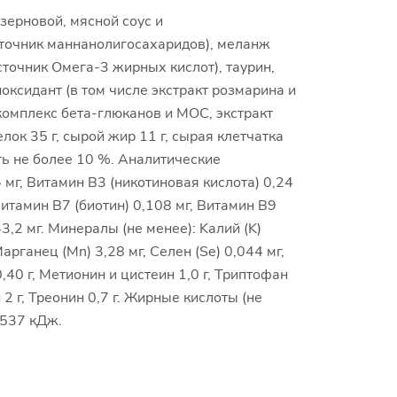
зерновой, мясной соус и
сточник маннанолигосахаридов), меланж
точник Омега-3 жирных кислот), таурин,
ксидант (в том числе экстракт розмарина и
, комплекс бета-глюканов и МОС, экстракт
лок 35 г, сырой жир 11 г, сырая клетчатка
ость не более 10 %. Аналитические
 мг, Витамин В3 (никотиновая кислота) 0,24
Витамин В7 (биотин) 0,108 мг, Витамин В9
3,2 мг. Минералы (не менее): Kалий (K)
Марганец (Mn) 3,28 мг, Селен (Se) 0,044 мг,
0,40 г, Метионин и цистеин 1,0 г, Триптофан
 2 г, Треонин 0,7 г. Жирные кислоты (не
1537 кДж.