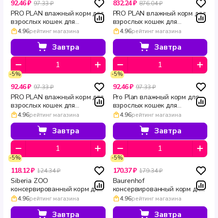
92.46 ₽
832.24 ₽
97.33 ₽
876.04 ₽
PRO PLAN влажный корм для
PRO PLAN влажный корм для
взрослых кошек для
взрослых кошек для
чувствительного
чувствительного
4.96
рейтинг магазина
4.96
рейтинг магазина
пищеварения с ягненком в
пищеварения с индейкой и
соусе DELICATE DIGESTION
ягненком Adult DELICATE
Завтра
Завтра
85 г
DIGESTION 85 г х 10 шт
-5%
-5%
92.46 ₽
92.46 ₽
97.33 ₽
97.33 ₽
PRO PLAN влажный корм для
Pro Plan влажный корм для
взрослых кошек для
взрослых кошек для
чувствительного
чувствительного
4.96
рейтинг магазина
4.96
рейтинг магазина
пищеварения с океанической
пищеварения с индейкой в
рыбой в соусе DELICATE
соусе DELICATE DIGESTION
Завтра
Завтра
DIGESTION 85 г
85 г
-5%
-5%
118.12 ₽
170.37 ₽
124.34 ₽
179.34 ₽
Siberia ZOO
Baurenhof
консервированный корм для
консервированный корм для
кошек с ягненком 340 г
кошек с ягненком Natural 340
4.96
рейтинг магазина
4.96
рейтинг магазина
г
Завтра
Завтра