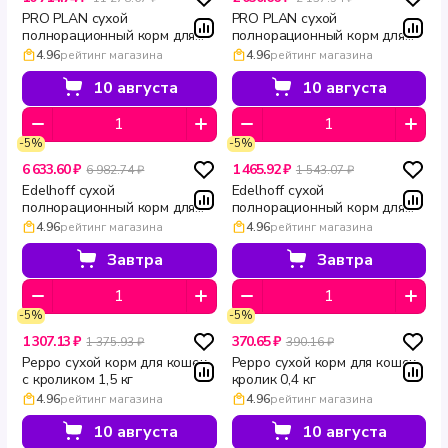
PRO PLAN сухой
PRO PLAN сухой
полнорационный корм для
полнорационный корм для
взрослых кошек с лососем
взрослых кошек с лососем
4.96
рейтинг магазина
4.96
рейтинг магазина
для здоровья кожи и красоты
для здоровья кожи и красоты
шерсти DERMA CARE 10 кг
шерсти DERMA CARE 1.5 кг
10 августа
10 августа
-5%
-5%
6 633.60 ₽
1 465.92 ₽
6 982.74 ₽
1 543.07 ₽
Edelhoff сухой
Edelhoff сухой
полнорационный корм для
полнорационный корм для
кошек и котов Ягненок 8 кг
взрослых кошек Ягненок 1,5
4.96
рейтинг магазина
4.96
рейтинг магазина
кг
Завтра
Завтра
-5%
-5%
1 307.13 ₽
370.65 ₽
1 375.93 ₽
390.16 ₽
Peppo сухой корм для кошек
Peppo сухой корм для кошек
с кроликом 1,5 кг
кролик 0,4 кг
4.96
рейтинг магазина
4.96
рейтинг магазина
10 августа
10 августа