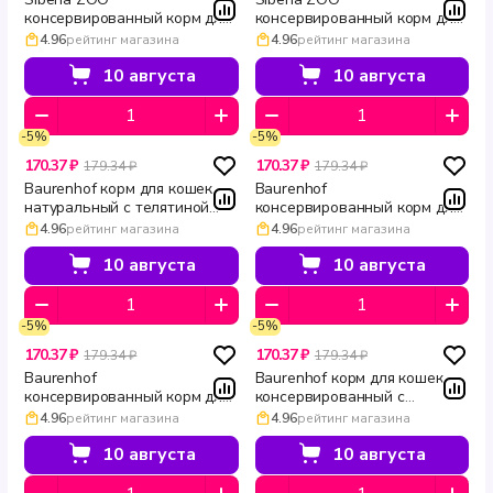
консервированный корм для
консервированный корм для
кошек с индейкой 340 г
кошек с говядиной 340 г
4.96
рейтинг магазина
4.96
рейтинг магазина
10 августа
10 августа
-5%
-5%
170.37 ₽
170.37 ₽
179.34 ₽
179.34 ₽
Baurenhof корм для кошек
Baurenhof
натуральный с телятиной
консервированный корм для
Natural 340 г
кошек с кроликом Natural 340
4.96
рейтинг магазина
4.96
рейтинг магазина
г
10 августа
10 августа
-5%
-5%
170.37 ₽
170.37 ₽
179.34 ₽
179.34 ₽
Baurenhof
Baurenhof корм для кошек
консервированный корм для
консервированный с
кошек с индейкой Natural 340
говядиной Natural 340 г
4.96
рейтинг магазина
4.96
рейтинг магазина
г
10 августа
10 августа