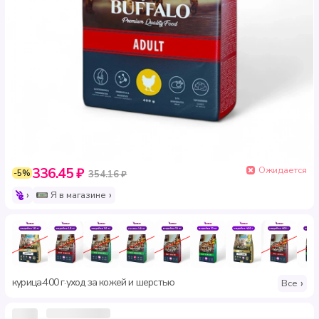
Ожидается
336.45 ₽
-5%
354.16 ₽
Я в магазине
курица
400 г
уход за кожей и шерстью
·
·
Все