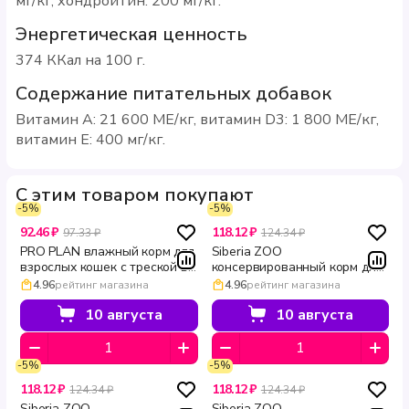
мг/кг, хондроитин: 200 мг/кг.
Энергетическая ценность
374 ККал на 100 г.
Содержание питательных добавок
Витамин A: 21 600 МЕ/кг, витамин D3: 1 800 МЕ/кг,
витамин E: 400 мг/кг.
С этим товаром покупают
-5%
-5%
92.46 ₽
118.12 ₽
97.33 ₽
124.34 ₽
PRO PLAN влажный корм для
Siberia ZOO
взрослых кошек с треской в
консервированный корм для
соусе для здоровья кожи и
кошек с кроликом 340 г
4.96
рейтинг магазина
4.96
рейтинг магазина
красоты шерсти DERMA
CARE 85 г
10 августа
10 августа
-5%
-5%
118.12 ₽
118.12 ₽
124.34 ₽
124.34 ₽
Siberia ZOO
Siberia ZOO