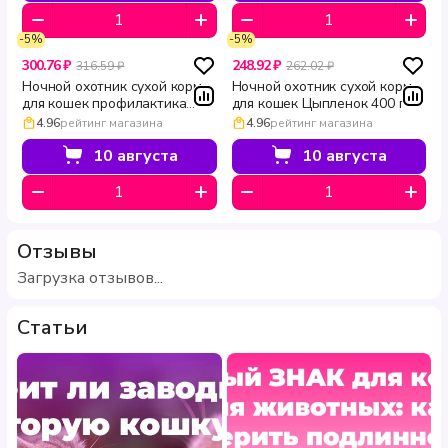
-5%
-5%
300.76 ₽
248.92 ₽
316.59 ₽
262.02 ₽
Ночной охотник сухой корм
Ночной охотник сухой корм
для кошек профилактика
для кошек Цыпленок 400 г
мочекаменной болезни 400 г
4.96
рейтинг магазина
4.96
рейтинг магазина
10 августа
10 августа
Отзывы
Загрузка отзывов...
Статьи