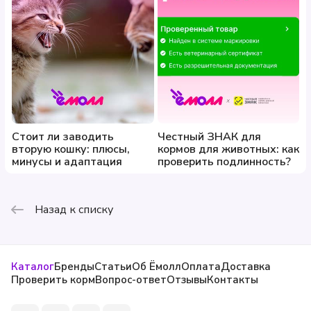
Стоит ли заводить
Честный ЗНАК для
вторую кошку: плюсы,
кормов для животных: как
минусы и адаптация
проверить подлинность?
Назад к списку
Каталог
Бренды
Статьи
Об Ёмолл
Оплата
Доставка
Проверить корм
Вопрос-ответ
Отзывы
Контакты