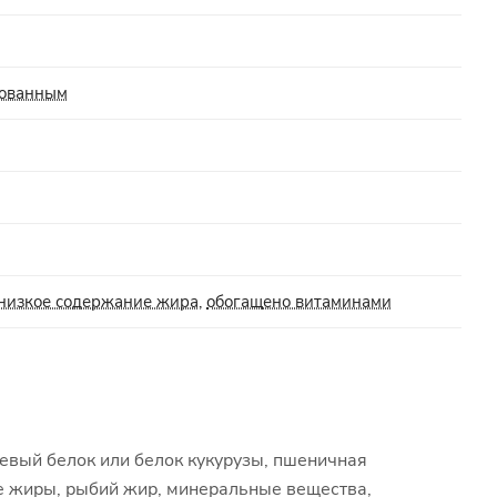
зованным
низкое содержание жира
,
обогащено витаминами
оевый белок или белок кукурузы, пшеничная
ые жиры, рыбий жир, минеральные вещества,