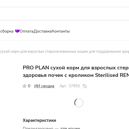
 сборка
Оплата
Доставка
Контакты
ухой корм для взрослых стерилизованных кошек для поддержания здоро
PRO PLAN сухой корм для взрослых сте
здоровья почек с кроликом Sterilised RE
0
ИИ сводка
Арт.
37855
Характеристики
Предназначено
—
для кошек