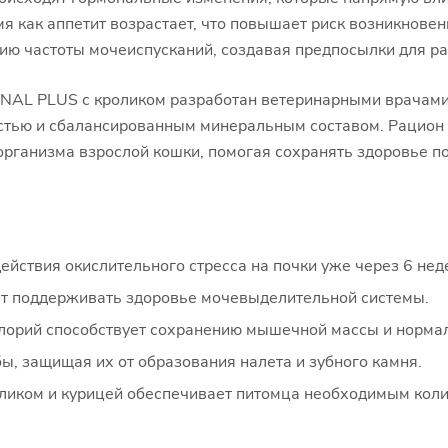
я как аппетит возрастает, что повышает риск возникновен
нию частоты мочеиспусканий, создавая предпосылки для р
NAL PLUS с кроликом разработан ветеринарными врачами и
стью и сбалансированным минеральным составом. Рацион 
организма взрослой кошки, помогая сохранять здоровье п
ствия окислительного стресса на почки уже через 6 нед
т поддерживать здоровье мочевыделительной системы.
алорий способствует сохранению мышечной массы и нормал
ы, защищая их от образования налета и зубного камня.
ликом и курицей обеспечивает питомца необходимым коли