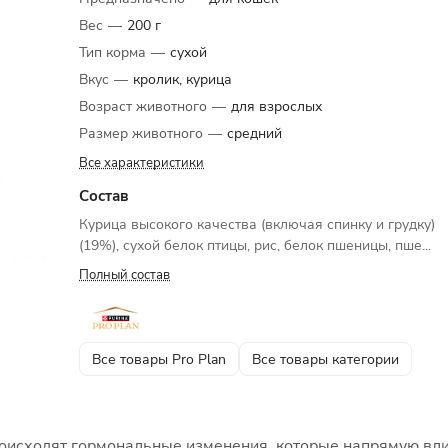
Вес
—
200 г
Тип корма
—
сухой
Вкус
—
кролик, курица
Возраст животного
—
для взрослых
Размер животного
—
средний
Все характеристики
Состав
Курица высокого качества (включая спинку и грудку)
(19%), сухой белок птицы, рис, белок пшеницы, пше...
Полный состав
Все товары Pro Plan
Все товары категории
оисходят гормональные изменения, которые напрямую вли