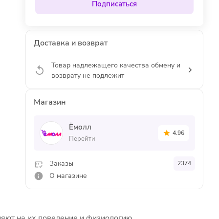
Подписаться
Доставка и возврат
Товар надлежащего качества обмену и
возврату не подлежит
Магазин
Ёмолл
4.96
Перейти
Заказы
2374
О магазине
яют на их поведение и физиологию.