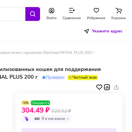
Войти
Сравнение
Избранное
Корзина
Укажите адрес
вья почек с кроликом Sterilised RENAL PLUS 200 г
рилизованных кошек для поддержания
NAL PLUS 200 г
Проверен
Честный знак
-5%
Ожидается
304.49 ₽
320.52 ₽
Я в магазине