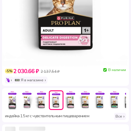
В наличии
2 030.66 ₽
-5%
2 137.54 ₽
Я в магазине
индейка
1.5 кг
с чувствительным пищеварением
·
·
Все