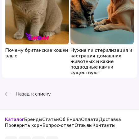
Почему британские кошки
Нужна ли стерилизация и
злые
кастрация домашних
животных и какие
подводные камни
существуют
Назад к списку
Каталог
Бренды
Статьи
Об Ёмолл
Оплата
Доставка
Проверить корм
Вопрос-ответ
Отзывы
Контакты