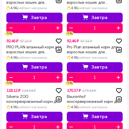
взрослых кошек для
взрослых кошек для
чувствительного
чувствительного
4.96
рейтинг магазина
4.96
рейтинг магазина
пищеварения с ягненком в
пищеварения с индейкой и
соусе DELICATE DIGESTION
ягненком Adult DELICATE
Завтра
Завтра
85 г
DIGESTION 85 г х 10 шт
-5%
-5%
92.46 ₽
92.46 ₽
97.33 ₽
97.33 ₽
PRO PLAN влажный корм для
Pro Plan влажный корм для
взрослых кошек для
взрослых кошек для
чувствительного
чувствительного
4.96
рейтинг магазина
4.96
рейтинг магазина
пищеварения с океанической
пищеварения с индейкой в
рыбой в соусе DELICATE
соусе DELICATE DIGESTION
Завтра
Завтра
DIGESTION 85 г
85 г
-5%
-5%
118.12 ₽
170.37 ₽
124.34 ₽
179.34 ₽
Siberia ZOO
Baurenhof
консервированный корм для
консервированный корм для
кошек с ягненком 340 г
кошек с ягненком Natural 340
4.96
рейтинг магазина
4.96
рейтинг магазина
г
Завтра
Завтра