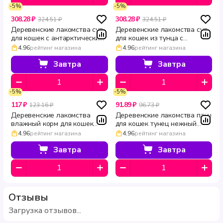
-5%
-5%
308.28 ₽
308.28 ₽
324.51 ₽
324.51 ₽
Деревенские лакомства суп
Деревенские лакомства суп
для кошек с антарктическим
для кошек из тунца с
крилем пауч 4 шт по 35 г
кальмаром и макрелью 4 шт
4.96
рейтинг магазина
4.96
рейтинг магазина
по 35 г
Завтра
Завтра
-5%
-5%
117 ₽
91.89 ₽
123.16 ₽
96.73 ₽
Деревенские лакомства
Деревенские лакомства пауч
влажный корм для кошек
для кошек тунец нежный
Филейная курица в нежном
Обед №6 50 г
4.96
рейтинг магазина
4.96
рейтинг магазина
желе 70 г
Завтра
Завтра
Отзывы
Загрузка отзывов...