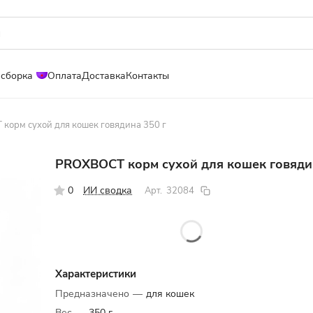
 сборка
Оплата
Доставка
Контакты
корм сухой для кошек говядина 350 г
PROХВОСТ корм сухой для кошек говяди
0
ИИ сводка
Арт.
32084
Характеристики
Предназначено
—
для кошек
Вес
—
350 г