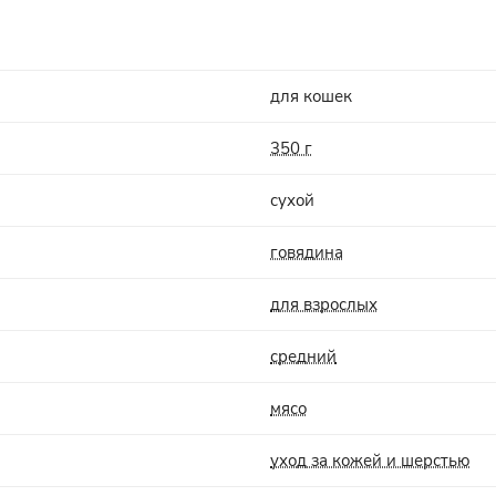
для кошек
350 г
сухой
говядина
для взрослых
средний
мясо
уход за кожей и шерстью