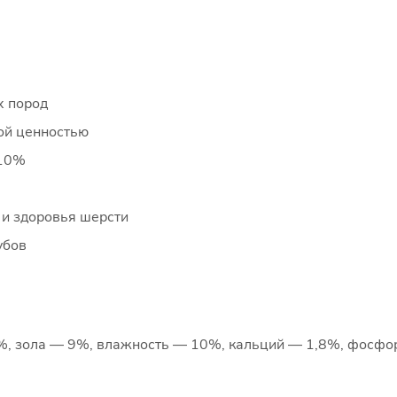
х пород
ой ценностью
 10%
и здоровья шерсти
убов
5%, зола — 9%, влажность — 10%, кальций — 1,8%, фосфо