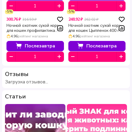
-5%
-5%
300.76 ₽
248.92 ₽
316.59 ₽
262.02 ₽
Ночной охотник сухой корм
Ночной охотник сухой корм
для кошек профилактика
для кошек Цыпленок 400 г
мочекаменной болезни 400 г
4.96
рейтинг магазина
4.96
рейтинг магазина
Послезавтра
Послезавтра
Отзывы
Загрузка отзывов...
Статьи