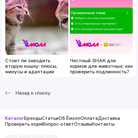
Стоит ли заводить
Честный ЗНАК для
вторую кошку: плюсы,
кормов для животных: как
минусы и адаптация
проверить подлинность?
Назад к списку
Каталог
Бренды
Статьи
Об Ёмолл
Оплата
Доставка
Проверить корм
Вопрос-ответ
Отзывы
Контакты