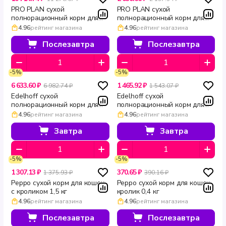
PRO PLAN сухой
PRO PLAN сухой
полнорационный корм для
полнорационный корм для
взрослых кошек с лососем
взрослых кошек с лососем
4.96
рейтинг магазина
4.96
рейтинг магазина
для здоровья кожи и красоты
для здоровья кожи и красоты
шерсти DERMA CARE 10 кг
шерсти DERMA CARE 1.5 кг
Послезавтра
Послезавтра
-5%
-5%
6 633.60 ₽
1 465.92 ₽
6 982.74 ₽
1 543.07 ₽
Edelhoff сухой
Edelhoff сухой
полнорационный корм для
полнорационный корм для
кошек и котов Ягненок 8 кг
взрослых кошек Ягненок 1,5
4.96
рейтинг магазина
4.96
рейтинг магазина
кг
Завтра
Завтра
-5%
-5%
1 307.13 ₽
370.65 ₽
1 375.93 ₽
390.16 ₽
Peppo сухой корм для кошек
Peppo сухой корм для кошек
с кроликом 1,5 кг
кролик 0,4 кг
4.96
рейтинг магазина
4.96
рейтинг магазина
Послезавтра
Послезавтра