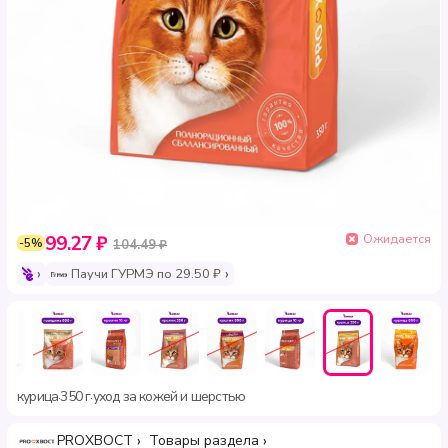
Ожидается
99.27 ₽
-5%
104.49 ₽
Паучи ГУРМЭ по 29.50 ₽
курица
350 г
уход за кожей и шерстью
·
·
PROХВОСТ
Товары раздела