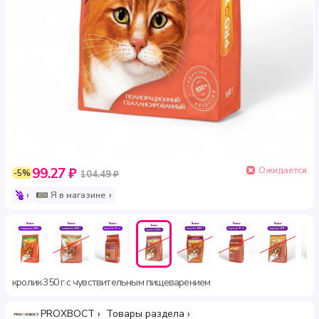
Ожидается
99.27 ₽
-5%
104.49 ₽
Я в магазине
кролик
350 г
с чувствительным пищеварением
·
·
PROХВОСТ
Товары раздела