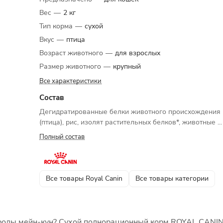
Вес
—
2 кг
Тип корма
—
сухой
Вкус
—
птица
Возраст животного
—
для взрослых
Размер животного
—
крупный
Все характеристики
Состав
Дегидратированные белки животного происхождения
(птица), рис, изолят растительных белков*, животные ...
Полный состав
Все товары Royal Canin
Все товары категории
ороды мейн-кун? Сухой полнорационный корм ROYAL CANI