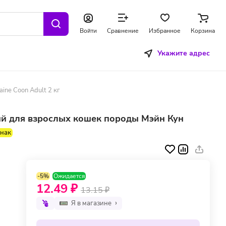
Войти
Сравнение
Избранное
Корзина
Укажите адрес
ne Coon Adult 2 кг
ый для взрослых кошек породы Мэйн Кун
знак
-5%
Ожидается
12.49 ₽
13.15 ₽
Я в магазине