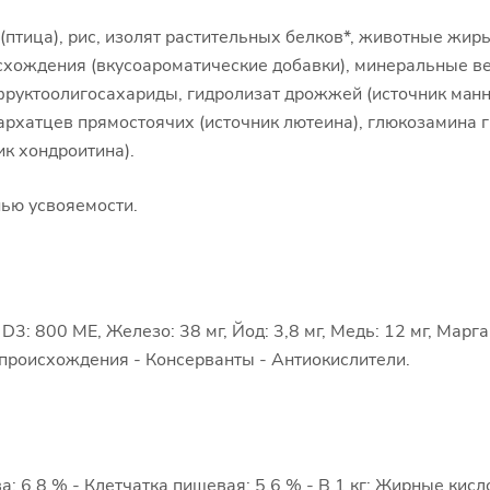
тица), рис, изолят растительных белков*, животные жиры,
схождения (вкусоароматические добавки), минеральные ве
руктоолигосахариды, гидролизат дрожжей (источник мaнн
архатцев прямостоячих (источник лютеина), глюкозамина г
ик хондроитина).
нью усвояемости.
 800 ME, Железо: 38 мг, Йод: 3,8 мг, Медь: 12 мг, Маргане
 происхождения - Консерванты - Антиокислители.
: 6,8 % - Клетчатка пищевая: 5,6 % - В 1 кг: Жирные кис