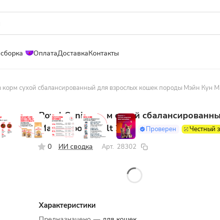
 сборка
Оплата
Доставка
Контакты
n корм сухой сбалансированный для взрослых кошек породы Мэйн Кун Mai
Royal Canin корм сухой сбалансированн
Maine Coon Adult 2 кг
Проверен
Честный 
0
ИИ сводка
Арт.
28302
Характеристики
Предназначено
—
для кошек