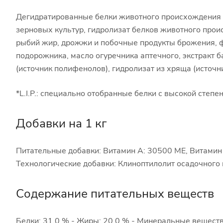
Дегидратированные белки животного происхождения (п
зерновых культур, гидролизат белков животного прои
рыбий жир, дрожжи и побочные продукты брожения, ф
подорожника, масло огуречника аптечного, экстракт б
(источник полифенолов), гидролизат из хряща (источн
*L.I.P.: специально отобранные белки с высокой степе
Добавки на 1 кг
Питательные добавки: Витамин A: 30500 ME, Витамин D3:
Технологические добавки: Клиноптилолит осадочного
Содержание питательных веществ
Белки: 31,0 % - Жиры: 20,0 % - Минеральные вещества