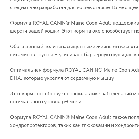
специально разработан для кошек старше 15 месяцев,
Формула ROYAL CANIN® Maine Coon Adult поддерживае
шерсти вашей кошки. Этот корм также способствует 
Обогащенный полиненасыщенными жирными кислотами 
витаминов группы В усиливает барьерную функцию ко
Оптимальная формула ROYAL CANIN® Maine Coon Adul
DHA, которые укрепляют сердечную мышцу.
Этот корм способствует профилактике заболеваний м
оптимального уровня рН мочи.
Формула ROYAL CANIN® Maine Coon Adult также подд
хондропротекторов, таких как глюкозамин и хондроит