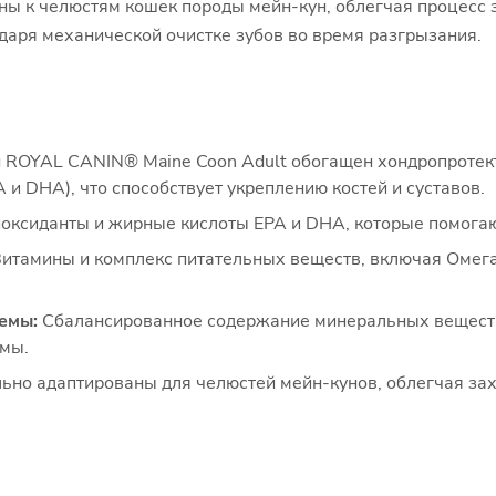
ы к челюстям кошек породы мейн-кун, облегчая процесс 
даря механической очистке зубов во время разгрызания.
 ROYAL CANIN® Maine Coon Adult обогащен хондропротект
и DHA), что способствует укреплению костей и суставов.
оксиданты и жирные кислоты EPA и DHA, которые помогаю
итамины и комплекс питательных веществ, включая Омега
емы:
Сбалансированное содержание минеральных веществ
мы.
ьно адаптированы для челюстей мейн-кунов, облегчая зах