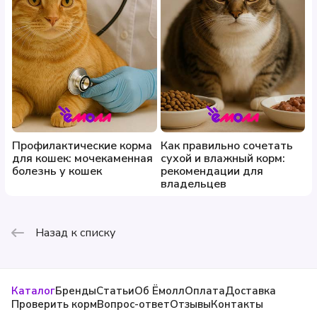
Профилактические корма
Как правильно сочетать
для кошек: мочекаменная
сухой и влажный корм:
болезнь у кошек
рекомендации для
владельцев
Назад к списку
Каталог
Бренды
Статьи
Об Ёмолл
Оплата
Доставка
Проверить корм
Вопрос-ответ
Отзывы
Контакты