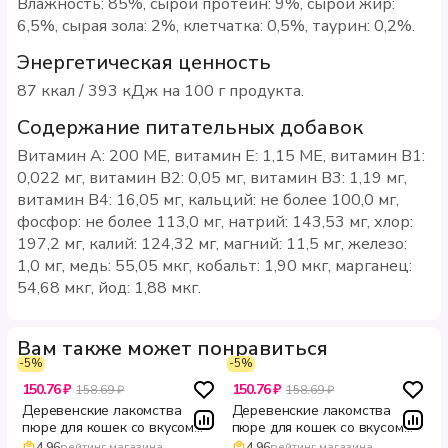
Влажность: 85%, сырой протеин: 9%, сырой жир:
6,5%, сырая зола: 2%, клетчатка: 0,5%, таурин: 0,2%.
Энергетическая ценность
87 ккал / 393 кДж на 100 г продукта.
Содержание питательных добавок
Витамин А: 200 МЕ, витамин Е: 1,15 МЕ, витамин В1:
0,022 мг, витамин В2: 0,05 мг, витамин В3: 1,19 мг,
витамин В4: 16,05 мг, кальций: не более 100,0 мг,
фосфор: не более 113,0 мг, натрий: 143,53 мг, хлор:
197,2 мг, калий: 124,32 мг, магний: 11,5 мг, железо:
1,0 мг, медь: 55,05 мкг, кобальт: 1,90 мкг, марганец:
54,68 мкг, йод: 1,88 мкг.
Вам также может понравиться
-5%
-5%
150.76 ₽
150.76 ₽
158.69 ₽
158.69 ₽
Деревенские лакомства
Деревенские лакомства
пюре для кошек со вкусом
пюре для кошек со вкусом
ягненка с икрой летучей
индейки с икрой летучей
4.96
рейтинг магазина
4.96
рейтинг магазина