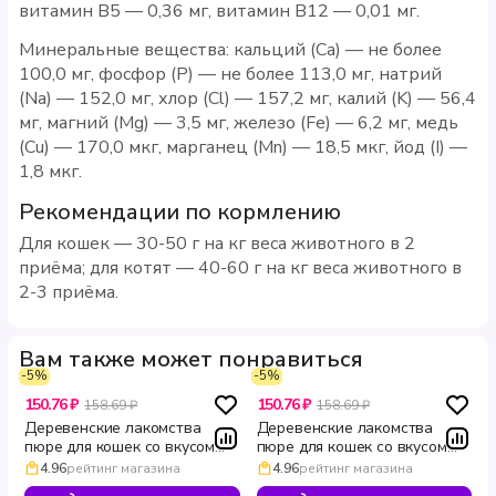
витамин B5 — 0,36 мг, витамин B12 — 0,01 мг.
Минеральные вещества: кальций (Ca) — не более
100,0 мг, фосфор (P) — не более 113,0 мг, натрий
(Na) — 152,0 мг, хлор (Cl) — 157,2 мг, калий (K) — 56,4
мг, магний (Mg) — 3,5 мг, железо (Fe) — 6,2 мг, медь
(Cu) — 170,0 мкг, марганец (Mn) — 18,5 мкг, йод (I) —
1,8 мкг.
Рекомендации по кормлению
Для кошек — 30-50 г на кг веса животного в 2
приёма; для котят — 40-60 г на кг веса животного в
2-3 приёма.
Вам также может понравиться
-5%
-5%
150.76 ₽
150.76 ₽
158.69 ₽
158.69 ₽
Деревенские лакомства
Деревенские лакомства
пюре для кошек со вкусом
пюре для кошек со вкусом
ягненка с икрой летучей
индейки с икрой летучей
4.96
рейтинг магазина
4.96
рейтинг магазина
рыбы Holistic Premier 4*10 г
рыбы Holistic Premier 4 × 10 г