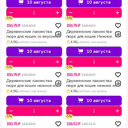
10 августа
10 августа
-5%
-5%
150.76 ₽
150.76 ₽
158.69 ₽
158.69 ₽
Деревенские лакомства
Деревенские лакомства
пюре для кошек со вкусом
пюре для кошек Нежное
говядины с икрой летучей
пюре из утки с икрой летучей
4.96
рейтинг магазина
4.96
рейтинг магазина
рыбы Holistic Premier 4 х 10 г
рыбы Holistic Premier 4 × 10 г
10 августа
10 августа
-5%
-5%
150.76 ₽
150.76 ₽
158.69 ₽
158.69 ₽
Деревенские лакомства
Деревенские лакомства
пюре для кошек нежное из
пюре для кошек нежное из
тунца с икрой летучей рыбы
лосося с икрой летучей рыбы
4.96
рейтинг магазина
4.96
рейтинг магазина
Holistic Premier 4×10 г
Holistic Premier 4×10 г
10 августа
10 августа
-5%
-5%
150.76 ₽
136.52 ₽
158.69 ₽
143.71 ₽