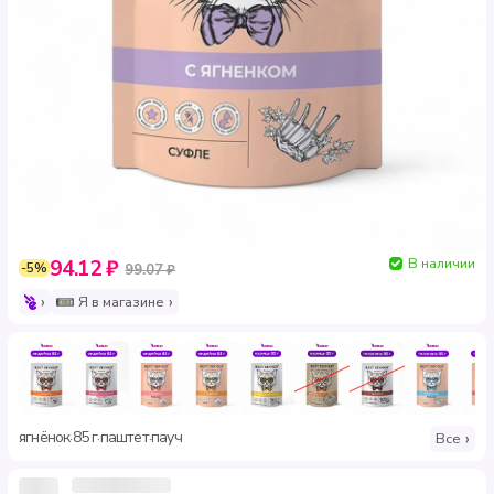
В наличии
94.12 ₽
-5%
99.07 ₽
Я в магазине
ягнёнок
85 г
паштет
пауч
·
·
·
Все