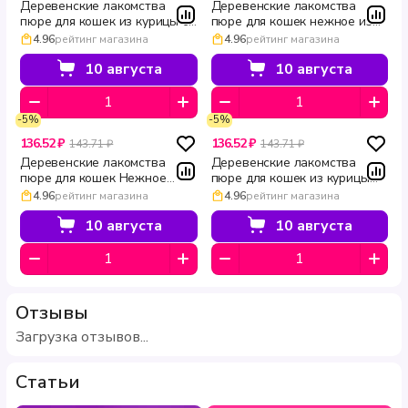
Деревенские лакомства
Деревенские лакомства
пюре для кошек из курицы с
пюре для кошек нежное из
икрой летучей рыбы Holistic
тунца 4×10 г
4.96
рейтинг магазина
4.96
рейтинг магазина
Premier 4×10 г
10 августа
10 августа
-5%
-5%
136.52 ₽
136.52 ₽
143.71 ₽
143.71 ₽
Деревенские лакомства
Деревенские лакомства
пюре для кошек Нежное
пюре для кошек из курицы
пюре из лосося 4 × 10 г
Нежное пюре 4*10 г
4.96
рейтинг магазина
4.96
рейтинг магазина
10 августа
10 августа
Отзывы
Загрузка отзывов...
Статьи