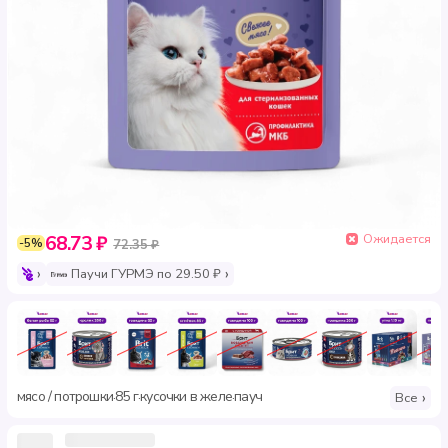
Ожидается
68.73 ₽
-5%
72.35 ₽
Паучи ГУРМЭ по 29.50 ₽
мясо / потрошки
85 г
кусочки в желе
пауч
·
·
·
Все