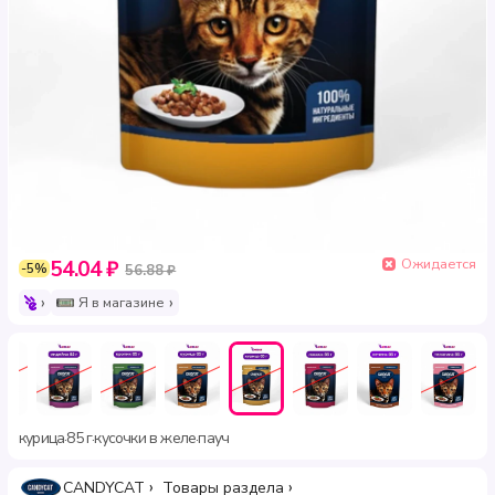
Ожидается
54.04 ₽
-5%
56.88 ₽
Я в магазине
курица
85 г
кусочки в желе
пауч
·
·
·
CANDYCAT
Товары раздела