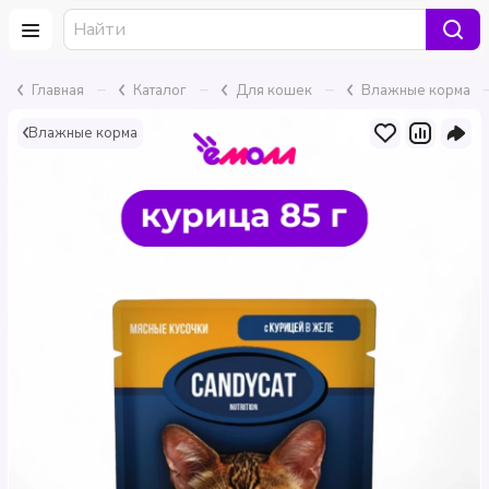
–
–
–
Главная
Каталог
Для кошек
Влажные корма
Влажные корма