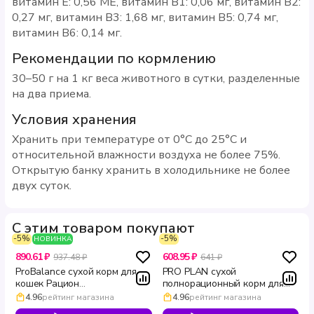
витамин E: 0,56 МЕ, витамин B1: 0,06 мг, витамин B2:
0,27 мг, витамин B3: 1,68 мг, витамин B5: 0,74 мг,
витамин B6: 0,14 мг.
Рекомендации по кормлению
30–50 г на 1 кг веса животного в сутки, разделенные
на два приема.
Условия хранения
Хранить при температуре от 0°С до 25°С и
относительной влажности воздуха не более 75%.
Открытую банку хранить в холодильнике не более
двух суток.
С этим товаром покупают
-5%
-5%
НОВИНКА
890.61 ₽
608.95 ₽
937.48 ₽
641 ₽
ProBalance сухой корм для
PRO PLAN сухой
кошек Рацион
полнорационный корм для
стерилизованных кошек с
взрослых кошек с лососем
4.96
рейтинг магазина
4.96
рейтинг магазина
уткой 1.8 кг
для здоровья кожи и красоты