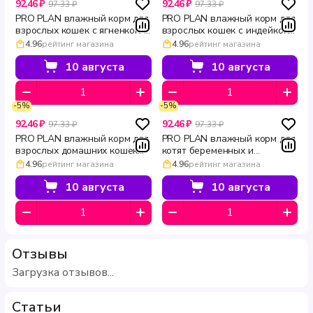
92.46 ₽
92.46 ₽
97.33 ₽
97.33 ₽
PRO PLAN влажный корм для
PRO PLAN влажный корм для
взрослых кошек с ягненком в
взрослых кошек с индейкой в
желе поддержание
желе поддержание
4.96
рейтинг магазина
4.96
рейтинг магазина
естественной защиты
естественной защиты
организма MAINTENANCE 85
организма MAINTENANCE 85
10 августа
10 августа
г
г
-5%
-5%
92.46 ₽
92.46 ₽
97.33 ₽
97.33 ₽
PRO PLAN влажный корм для
PRO PLAN влажный корм для
взрослых домашних кошек
котят беременных и
для вывода комочков шерсти
кормящих кошек с курицей в
4.96
рейтинг магазина
4.96
рейтинг магазина
с индейкой в желе INDOOR
желе для здорового
85 г
развития HEALTHY START 85
10 августа
10 августа
г
Отзывы
Загрузка отзывов...
Статьи