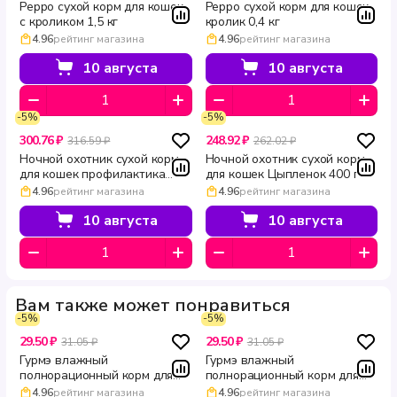
Peppo сухой корм для кошек
Peppo сухой корм для кошек
с кроликом 1,5 кг
кролик 0,4 кг
4.96
рейтинг магазина
4.96
рейтинг магазина
10 августа
10 августа
-5%
-5%
300.76 ₽
248.92 ₽
316.59 ₽
262.02 ₽
Ночной охотник сухой корм
Ночной охотник сухой корм
для кошек профилактика
для кошек Цыпленок 400 г
мочекаменной болезни 400 г
4.96
рейтинг магазина
4.96
рейтинг магазина
10 августа
10 августа
Вам также может понравиться
-5%
-5%
29.50 ₽
29.50 ₽
31.05 ₽
31.05 ₽
Гурмэ влажный
Гурмэ влажный
полнорационный корм для
полнорационный корм для
взрослых кошек филе с
взрослых кошек всех пород
4.96
рейтинг магазина
4.96
рейтинг магазина