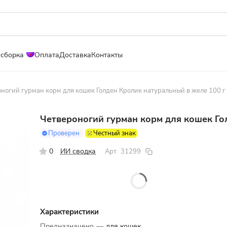
 сборка
Оплата
Доставка
Контакты
ногий гурман корм для кошек Голден Кролик натуральный в желе 100 г
Четвероногий гурман корм для кошек Го
Проверен
Честный знак
0
ИИ сводка
Арт.
31299
Характеристики
Предназначено
—
для кошек