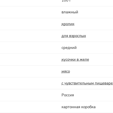
100 г
влажный
кролик
для взрослых
средний
кусочки в желе
мясо
с чувствительным пищевар
Россия
картонная коробка