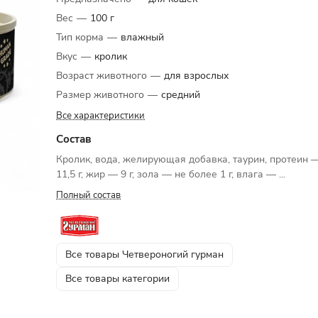
Вес
—
100 г
Тип корма
—
влажный
Вкус
—
кролик
Возраст животного
—
для взрослых
Размер животного
—
средний
Все характеристики
Состав
Кролик, вода, желирующая добавка, таурин, протеин 
11,5 г, жир — 9 г, зола — не более 1 г, влага — ...
Полный состав
Все товары Четвероногий гурман
Все товары категории