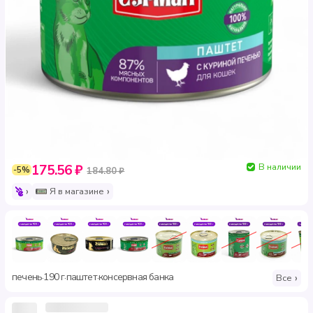
В наличии
175.56 ₽
-5%
184.80 ₽
Я в магазине
печень
190 г
паштет
консервная банка
·
·
·
Все