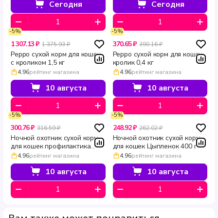
Сегодня
Сегодня
-5%
-5%
1 307.13 ₽
370.65 ₽
1 375.93 ₽
390.16 ₽
Peppo сухой корм для кошек
Peppo сухой корм для кошек
с кроликом 1,5 кг
кролик 0,4 кг
4.96
рейтинг магазина
4.96
рейтинг магазина
10 августа
10 августа
-5%
-5%
300.76 ₽
248.92 ₽
316.59 ₽
262.02 ₽
Ночной охотник сухой корм
Ночной охотник сухой корм
для кошек профилактика
для кошек Цыпленок 400 г
мочекаменной болезни 400 г
4.96
рейтинг магазина
4.96
рейтинг магазина
10 августа
10 августа