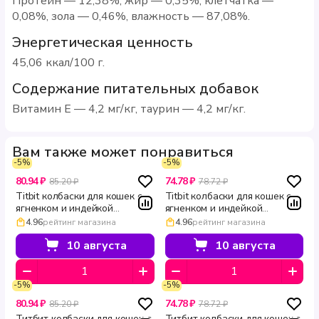
Протеин — 12,38%, жир — 0,35%, клетчатка —
0,08%, зола — 0,46%, влажность — 87,08%.
Энергетическая ценность
45,06 ккал/100 г.
Содержание питательных добавок
Витамин Е — 4,2 мг/кг, таурин — 4,2 мг/кг.
Вам также может понравиться
-5%
-5%
80.94 ₽
74.78 ₽
85.20 ₽
78.72 ₽
Titbit колбаски для кошек с
Titbit колбаски для кошек с
ягненком и индейкой
ягненком и индейкой
Двойное удовольствие 45 г
Двойное удовольствие 15 г
4.96
рейтинг магазина
4.96
рейтинг магазина
10 августа
10 августа
-5%
-5%
80.94 ₽
74.78 ₽
85.20 ₽
78.72 ₽
Титбит колбаски для кошек с
Титбит колбаски для кошек с