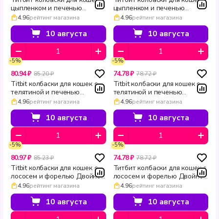
цыпленком и печенью
цыпленком и печенью
Двойное удовольствие 45 г
Двойное удовольствие 15 г
4.96
рейтинг магазина
4.96
рейтинг магазина
10 августа
10 августа
-5%
-5%
80.94 ₽
74.78 ₽
85.20 ₽
78.72 ₽
Titbit колбаски для кошек с
Titbit колбаски для кошек с
телятиной и печенью
телятиной и печенью
Двойное удовольствие 45 г
Двойное удовольствие 15 г
4.96
рейтинг магазина
4.96
рейтинг магазина
10 августа
10 августа
-5%
-5%
80.97 ₽
74.78 ₽
85.23 ₽
78.72 ₽
Titbit колбаски для кошек с
Титбит колбаски для кошек с
лососем и форелью Двойное
лососем и форелью Двойное
удовольствие 45 г
удовольствие 15 г
4.96
рейтинг магазина
4.96
рейтинг магазина
10 августа
10 августа