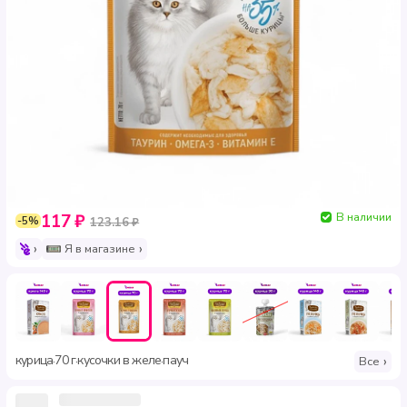
В наличии
117 ₽
-5%
123.16 ₽
Я в магазине
курица
70 г
кусочки в желе
пауч
·
·
·
Все