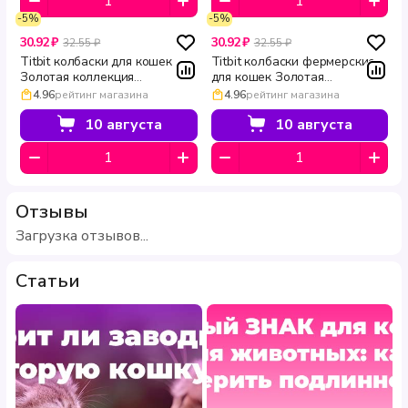
-5%
-5%
30.92 ₽
30.92 ₽
32.55 ₽
32.55 ₽
Titbit колбаски для кошек
Titbit колбаски фермерские
Золотая коллекция
для кошек Золотая
Шотландские 20 г
коллекция 20 г
4.96
рейтинг магазина
4.96
рейтинг магазина
10 августа
10 августа
Отзывы
Загрузка отзывов...
Статьи