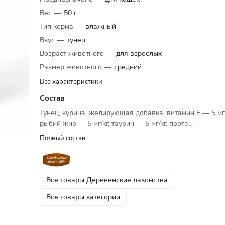
Вес
—
50 г
Тип корма
—
влажный
Вкус
—
тунец
Возраст животного
—
для взрослых
Размер животного
—
средний
Все характеристики
Состав
Тунец, курица, желирующая добавка, витамин E — 5 мг/
рыбий жир — 5 мг/кг, таурин — 5 мг/кг, проте...
Полный состав
Все товары Деревенские лакомства
Все товары категории