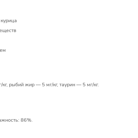
 курица
веществ
ием
г, рыбий жир — 5 мг/кг, таурин — 5 мг/кг.
лажность: 86%.