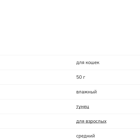
для кошек
50 г
влажный
тунец
для взрослых
средний