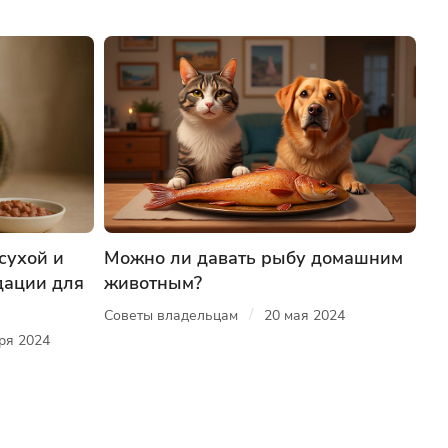
сухой и
Можно ли давать рыбу домашним
дации для
животным?
/
Советы владельцам
20 мая 2024
ря 2024