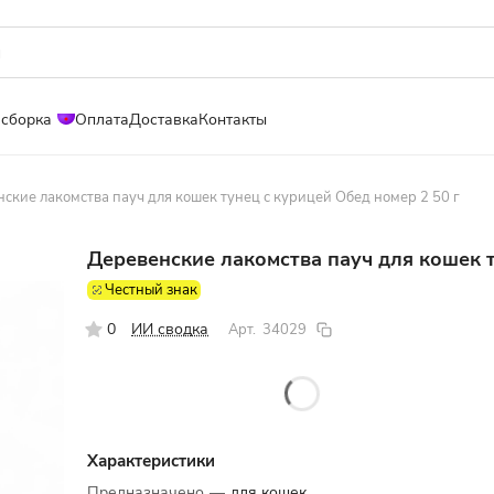
 сборка
Оплата
Доставка
Контакты
ские лакомства пауч для кошек тунец с курицей Обед номер 2 50 г
Деревенские лакомства пауч для кошек т
Честный знак
0
ИИ сводка
Арт.
34029
Характеристики
Предназначено
—
для кошек