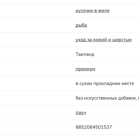
кусочки в желе
рыба
уход за кожей и шерстью
Таиланд
премиум
в сухом прохладном месте
без искусственных добавок,
пауч
8852084501537