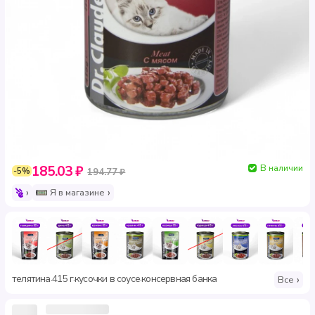
В наличии
185.03 ₽
-5%
194.77 ₽
Я в магазине
телятина
415 г
кусочки в соусе
консервная банка
·
·
·
Все