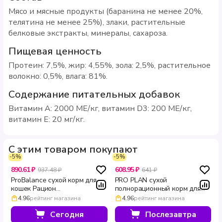
Мясо и мясные продукты (баранина не менее 20%,
телятина не менее 25%), злаки, растительные
белковые экстракты, минералы, сахароза.
Пищевая ценность
Протеин: 7,5%, жир: 4,55%, зола: 2,5%, растительное
волокно: 0,5%, влага: 81%.
Содержание питательных добавок
Витамин A: 2000 МЕ/кг, витамин D3: 200 МЕ/кг,
витамин E: 20 мг/кг.
С этим товаром покупают
-5%
-5%
890.61 ₽
608.95 ₽
937.48 ₽
641 ₽
ProBalance сухой корм для
PRO PLAN сухой
кошек Рацион
полнорационный корм для
стерилизованных кошек с
взрослых кошек с лососем
4.96
рейтинг магазина
4.96
рейтинг магазина
уткой 1.8 кг
для здоровья кожи и красоты
шерсти DERMA CARE 400 г
Сегодня
Послезавтра