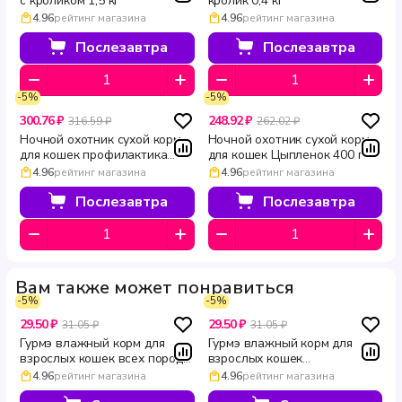
с кроликом 1,5 кг
кролик 0,4 кг
4.96
рейтинг магазина
4.96
рейтинг магазина
Послезавтра
Послезавтра
-5%
-5%
300.76 ₽
248.92 ₽
316.59 ₽
262.02 ₽
Ночной охотник сухой корм
Ночной охотник сухой корм
для кошек профилактика
для кошек Цыпленок 400 г
мочекаменной болезни 400 г
4.96
рейтинг магазина
4.96
рейтинг магазина
Послезавтра
Послезавтра
Вам также может понравиться
-5%
-5%
29.50 ₽
29.50 ₽
31.05 ₽
31.05 ₽
Гурмэ влажный корм для
Гурмэ влажный корм для
взрослых кошек всех пород с
взрослых кошек
телятиной в соусе мини-
полнорационный нежные
4.96
рейтинг магазина
4.96
рейтинг магазина
филе Перл Соус Де-люкс 75
кусочки мини-филе с