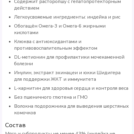
Содержит расторопшу с гепатопротекторным
действием
Легкоусвояемые ингредиенты: индейка и рис
Обогащён Омега-3 и Омега-6 жирными
кислотами
Клюква с антиоксидантами и
противовоспалительным эффектом
DL-метионин для профилактики мочекаменной
болезни
Инулин, экстракт эхинацеи и юкки Шидигера
для поддержки ЖКТ и иммунитета
L-карнитин для здоровья сердца и контроля веса
Без пшеничного глютена и ГМО
Волокна подорожника для выведения шерстяных
комочков
Состав
Мясо и субпродукты не менее 43% (индейка не