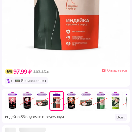
Ожидается
97.99 ₽
-5%
103.15 ₽
Я в магазине
индейка
85 г
кусочки в соусе
пауч
·
·
·
Все