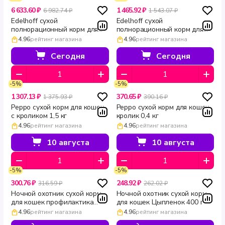
6 633.60 ₽
1 465.92 ₽
6 982.74 ₽
1 543.07 ₽
Edelhoff сухой
Edelhoff сухой
полнорационный корм для
полнорационный корм для
кошек и котов Ягненок 8 кг
взрослых кошек Ягненок 1,5
4.96
рейтинг магазина
4.96
рейтинг магазина
кг
Сегодня
Сегодня
-5%
-5%
1 307.13 ₽
370.65 ₽
1 375.93 ₽
390.16 ₽
Peppo сухой корм для кошек
Peppo сухой корм для кошек
с кроликом 1,5 кг
кролик 0,4 кг
4.96
рейтинг магазина
4.96
рейтинг магазина
10 августа
10 августа
-5%
-5%
300.76 ₽
248.92 ₽
316.59 ₽
262.02 ₽
Ночной охотник сухой корм
Ночной охотник сухой корм
для кошек профилактика
для кошек Цыпленок 400 г
мочекаменной болезни 400 г
4.96
рейтинг магазина
4.96
рейтинг магазина