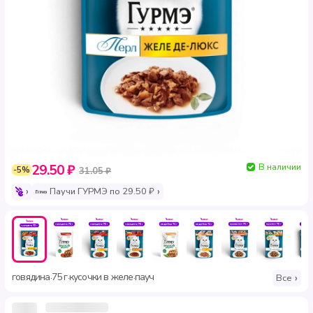
В наличии
29.50 ₽
-5%
31.05 ₽
Паучи ГУРМЭ по 29.50 ₽
говядина
75 г
кусочки в желе
пауч
·
·
·
Все