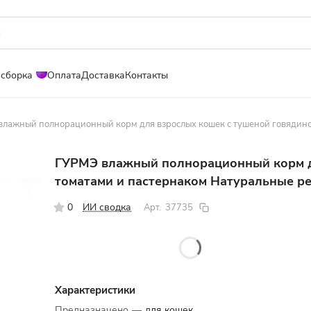
 сборка
Оплата
Доставка
Контакты
лажный полнорационный корм для взрослых кошек с тушеной говядино
ГУРМЭ влажный полнорационный корм д
томатами и пастернаком Натуральные ре
0
ИИ сводка
Арт.
37735
Характеристики
Предназначено
—
для кошек