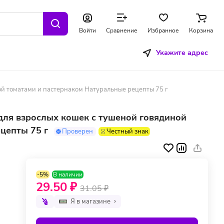
Войти
Сравнение
Избранное
Корзина
Укажите адрес
й томатами и пастернаком Натуральные рецепты 75 г
ля взрослых кошек с тушеной говядиной
цепты 75 г
Проверен
Честный знак
-5%
В наличии
29.50 ₽
31.05 ₽
Я в магазине