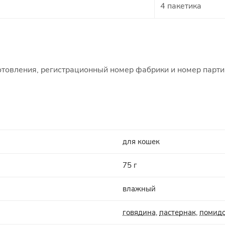
4 пакетика
готовления, регистрационный номер фабрики и номер парти
для кошек
75 г
влажный
говядина
,
пастернак
,
помид