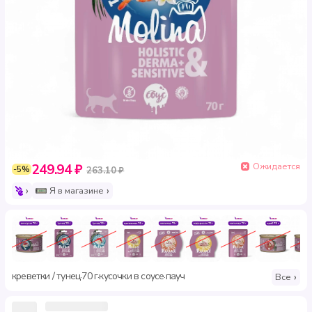
Ожидается
249.94 ₽
-5%
263.10 ₽
Я в магазине
креветки / тунец
70 г
кусочки в соусе
пауч
·
·
·
Все