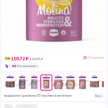
Ожидается
118.72 ₽
-5%
124.97 ₽
Я в магазине
водоросли / цыпленок
70 г
кусочки в желе
пауч
·
·
·
Все