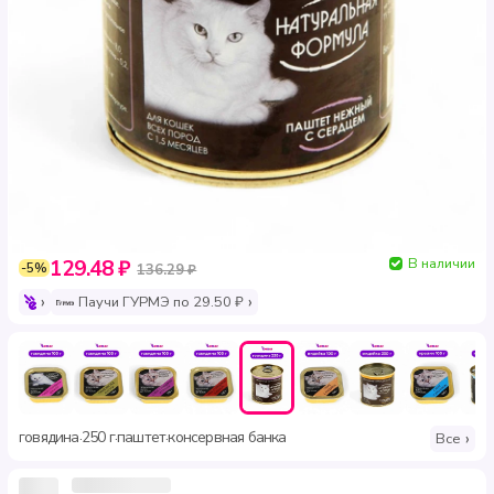
В наличии
129.48 ₽
-5%
136.29 ₽
Паучи ГУРМЭ по 29.50 ₽
говядина
250 г
паштет
консервная банка
·
·
·
Все