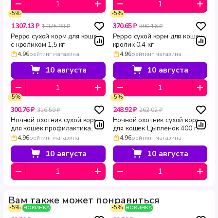
-5%
-5%
1 307.13 ₽
370.65 ₽
1 375.93 ₽
390.16 ₽
Peppo сухой корм для кошек
Peppo сухой корм для кошек
с кроликом 1,5 кг
кролик 0,4 кг
4.96
рейтинг магазина
4.96
рейтинг магазина
10 августа
10 августа
-5%
-5%
300.76 ₽
248.92 ₽
316.59 ₽
262.02 ₽
Ночной охотник сухой корм
Ночной охотник сухой корм
для кошек профилактика
для кошек Цыпленок 400 г
мочекаменной болезни 400 г
4.96
рейтинг магазина
4.96
рейтинг магазина
10 августа
10 августа
Вам также может понравиться
-5%
-5%
НОВИНКА
НОВИНКА