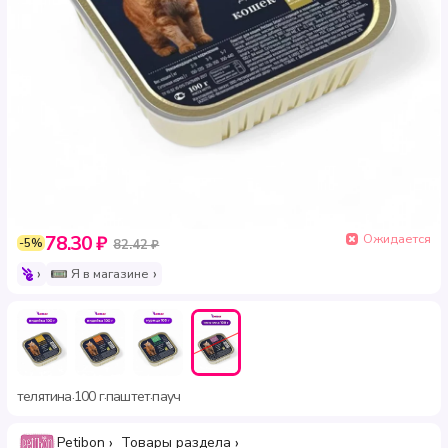
Ожидается
78.30 ₽
-5%
82.42 ₽
Я в магазине
телятина
100 г
паштет
пауч
·
·
·
Petibon
Товары раздела