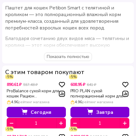
Паштет для кошек Petibon Smart с телятиной и
кроликом — это полнорационный влажный корм
премиум-класса, созданный для удовлетворения
потребностей взрослых кошек всех пород.
Благодаря сочетанию двух видов мяса — телятины и
кролика — этот корм обеспечивает высокую
питательную ценность и превосходный вкус,
Показать полностью
который понравится даже самым привередливым
питомцам.
С этим товаром покупают
Основное отличие этой модели от других
-5%
-5%
заключается в использовании исключительно
890.61 ₽
608.95 ₽
937.48 ₽
641 ₽
натуральных ингредиентов животного
ProBalance сухой корм для
PRO PLAN сухой
происхождения, без добавления растительных
кошек Рацион
полнорационный корм для
стерилизованных кошек с
взрослых кошек с лососем
белков, сои, ГМО, искусственных красителей и
4.96
рейтинг магазина
4.96
рейтинг магазина
уткой 1.8 кг
для здоровья кожи и красоты
ароматизаторов. Это делает корм безопасным и
шерсти DERMA CARE 400 г
Сегодня
Завтра
полезным для здоровья вашей кошки.
Преимущества
-5%
-5%