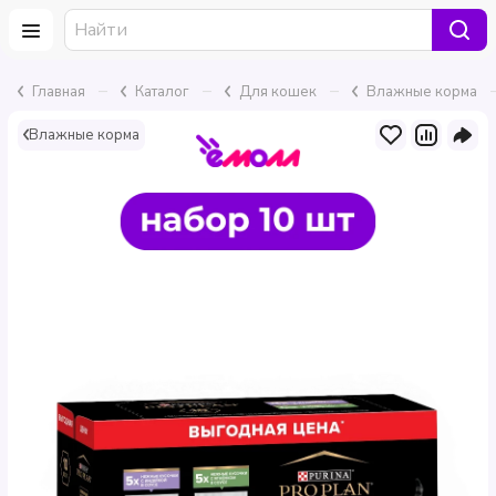
–
–
–
Главная
Каталог
Для кошек
Влажные корма
Влажные корма