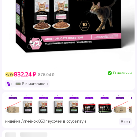
В наличии
832.24 ₽
-5%
876.04 ₽
Я в магазине
индейка / ягнёнок
850 г
кусочки в соусе
пауч
·
·
·
Все