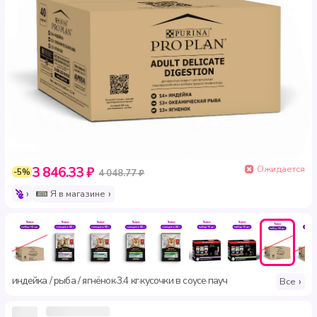
Ожидается
3 846.33 ₽
-5%
4 048.77 ₽
Я в магазине
индейка / рыба / ягнёнок
3.4 кг
кусочки в соусе
пауч
·
·
·
Все