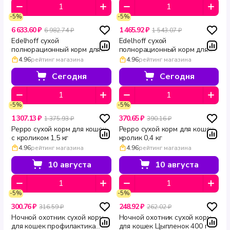
-5%
-5%
6 633.60 ₽
1 465.92 ₽
6 982.74 ₽
1 543.07 ₽
Edelhoff сухой
Edelhoff сухой
полнорационный корм для
полнорационный корм для
кошек и котов Ягненок 8 кг
взрослых кошек Ягненок 1,5
4.96
рейтинг магазина
4.96
рейтинг магазина
кг
Сегодня
Сегодня
-5%
-5%
1 307.13 ₽
370.65 ₽
1 375.93 ₽
390.16 ₽
Peppo сухой корм для кошек
Peppo сухой корм для кошек
с кроликом 1,5 кг
кролик 0,4 кг
4.96
рейтинг магазина
4.96
рейтинг магазина
10 августа
10 августа
-5%
-5%
300.76 ₽
248.92 ₽
316.59 ₽
262.02 ₽
Ночной охотник сухой корм
Ночной охотник сухой корм
для кошек профилактика
для кошек Цыпленок 400 г