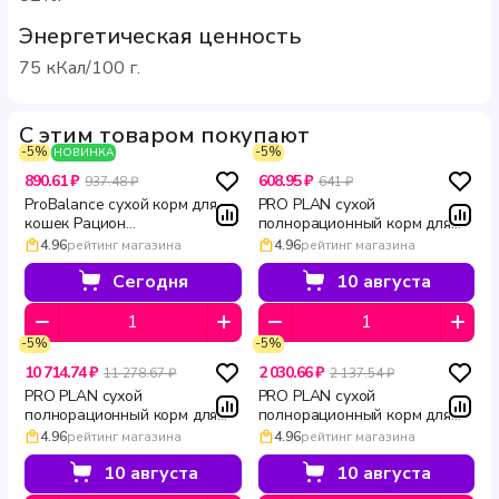
Энергетическая ценность
75 кКал/100 г.
С этим товаром покупают
-5%
-5%
НОВИНКА
890.61 ₽
608.95 ₽
937.48 ₽
641 ₽
ProBalance сухой корм для
PRO PLAN сухой
кошек Рацион
полнорационный корм для
стерилизованных кошек с
взрослых кошек с лососем
4.96
рейтинг магазина
4.96
рейтинг магазина
уткой 1.8 кг
для здоровья кожи и красоты
шерсти DERMA CARE 400 г
Сегодня
10 августа
-5%
-5%
10 714.74 ₽
2 030.66 ₽
11 278.67 ₽
2 137.54 ₽
PRO PLAN сухой
PRO PLAN сухой
полнорационный корм для
полнорационный корм для
взрослых кошек с лососем
взрослых кошек с лососем
4.96
рейтинг магазина
4.96
рейтинг магазина
для здоровья кожи и красоты
для здоровья кожи и красоты
шерсти DERMA CARE 10 кг
шерсти DERMA CARE 1.5 кг
10 августа
10 августа