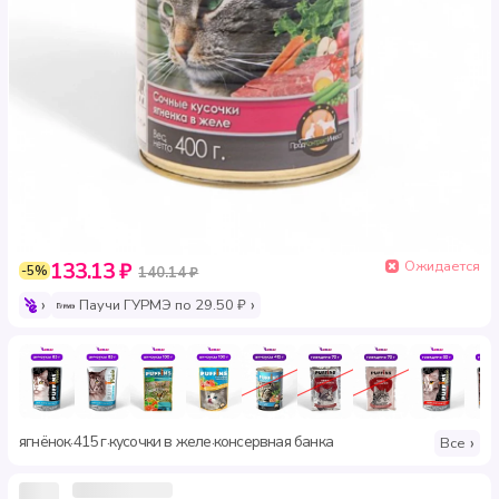
Ожидается
133.13 ₽
-5%
140.14 ₽
Паучи ГУРМЭ по 29.50 ₽
ягнёнок
415 г
кусочки в желе
консервная банка
·
·
·
Все