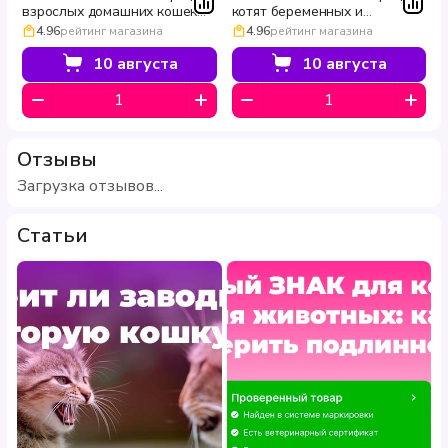
взрослых домашних кошек
котят беременных и
для вывода комочков шерсти
кормящих кошек с курицей в
4.96
рейтинг магазина
4.96
рейтинг магазина
с индейкой в желе INDOOR
желе для здорового
85 г
развития HEALTHY START 85
10 августа
10 августа
г
Отзывы
Загрузка отзывов...
Статьи