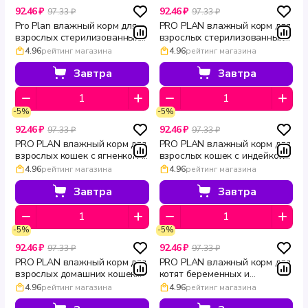
92.46 ₽
92.46 ₽
97.33 ₽
97.33 ₽
Pro Plan влажный корм для
PRO PLAN влажный корм для
взрослых стерилизованных
взрослых стерилизованных
кошек с океанической рыбой
кошек с индейкой в желе
4.96
рейтинг магазина
4.96
рейтинг магазина
в желе Sterilised
Sterilised MAINTENANCE
MAINTENANCE 85 г
поддержание защиты 85 г
Завтра
Завтра
-5%
-5%
92.46 ₽
92.46 ₽
97.33 ₽
97.33 ₽
PRO PLAN влажный корм для
PRO PLAN влажный корм для
взрослых кошек с ягненком в
взрослых кошек с индейкой в
желе поддержание
желе поддержание
4.96
рейтинг магазина
4.96
рейтинг магазина
естественной защиты
естественной защиты
организма MAINTENANCE 85
организма MAINTENANCE 85
Завтра
Завтра
г
г
-5%
-5%
92.46 ₽
92.46 ₽
97.33 ₽
97.33 ₽
PRO PLAN влажный корм для
PRO PLAN влажный корм для
взрослых домашних кошек
котят беременных и
для вывода комочков шерсти
кормящих кошек с курицей в
4.96
рейтинг магазина
4.96
рейтинг магазина
с индейкой в желе INDOOR
желе для здорового