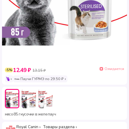
Ожидается
12.49 ₽
-5%
13.15 ₽
Паучи ГУРМЭ по 29.50 ₽
мясо
85 г
кусочки в желе
пауч
·
·
·
Royal Canin
Товары раздела