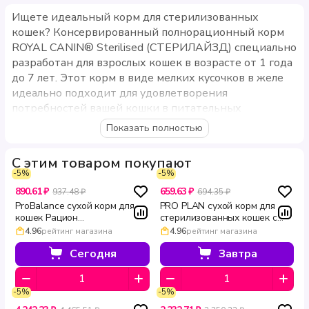
Ищете идеальный корм для стерилизованных
кошек? Консервированный полнорационный корм
ROYAL CANIN® Sterilised (СТЕРИЛАЙЗД) специально
разработан для взрослых кошек в возрасте от 1 года
до 7 лет. Этот корм в виде мелких кусочков в желе
идеально подходит для удовлетворения
потребностей вашей кошки в питательных
веществах.
Показать полностью
Формула влажного корма ROYAL CANIN® Sterilised
С этим товаром покупают
(СТЕРИЛАЙЗД) помогает поддерживать
-5%
-5%
оптимальный вес вашей кошки и способствует
890.61 ₽
659.63 ₽
здоровью мочевыделительной системы. Этот
937.48 ₽
694.35 ₽
ProBalance сухой корм для
PRO PLAN сухой корм для
продукт соответствует инстинктивным
кошек Рацион
стерилизованных кошек с
предпочтениям кошек, обеспечивая их
стерилизованных кошек с
лососем для поддержания
4.96
рейтинг магазина
4.96
рейтинг магазина
необходимыми питательными веществами.
уткой 1.8 кг
мозга и почек Sterilised
VITAL FUNCTIONS 400 г
Сегодня
Завтра
Сбалансированное содержание жиров и
оптимальный уровень белков в ROYAL CANIN®
Sterilised (СТЕРИЛАЙЗД) помогают вашей кошке
-5%
-5%
оставаться в отличной форме. Этот корм