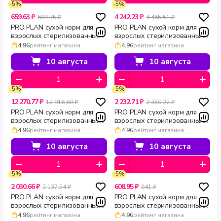
-5%
-5%
659.63 ₽
4 242.23 ₽
694.35 ₽
4 465.51 ₽
PRO PLAN сухой корм для
PRO PLAN сухой корм для
взрослых стерилизованных
взрослых стерилизованных
привередливых кошек с
привередливых кошек с
4.96
рейтинг магазина
4.96
рейтинг магазина
уткой и печенью Sterilised
уткой и печенью Sterilised
SAVOURY DUO 400 г
SAVOURY DUO 3 кг
10 августа
10 августа
-5%
-5%
12 270.77 ₽
2 232.71 ₽
12 916.60 ₽
2 350.22 ₽
PRO PLAN сухой корм для
PRO PLAN сухой корм для
взрослых стерилизованных
взрослых стерилизованных
привередливых кошек с
привередливых кошек с
4.96
рейтинг магазина
4.96
рейтинг магазина
уткой и печенью Sterilised
уткой и печенью Sterilised
SAVOURY DUO 10 кг
SAVOURY DUO 1.5 кг
10 августа
10 августа
-5%
-5%
2 030.66 ₽
608.95 ₽
2 137.54 ₽
641 ₽
PRO PLAN сухой корм для
PRO PLAN сухой корм для
взрослых стерилизованных
взрослых стерилизованных
кошек с лососем для
кошек с лососем для
4.96
рейтинг магазина
4.96
рейтинг магазина