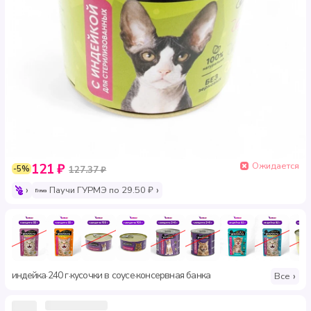
Ожидается
121 ₽
-5%
127.37 ₽
Паучи ГУРМЭ по 29.50 ₽
индейка
240 г
кусочки в соусе
консервная банка
·
·
·
Все