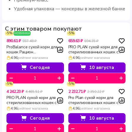
Удобная упаковка — консервы в железной банке
С этим товаром покупают
-5%
-5%
НОВИНКА
890.61 ₽
659.63 ₽
937.48 ₽
694.35 ₽
ProBalance сухой корм для
PRO PLAN сухой корм для
кошек Рацион
стерилизованных кошек с
стерилизованных кошек с
лососем для поддержания
4.96
рейтинг магазина
4.96
рейтинг магазина
уткой 1.8 кг
мозга и почек Sterilised
VITAL FUNCTIONS 400 г
Сегодня
10 августа
-5%
-5%
4 242.23 ₽
2 232.71 ₽
4 465.51 ₽
2 350.22 ₽
PRO PLAN сухой корм для
Pro Plan сухой корм для
стерилизованных кошек с
стерилизованных кошек с
лососем для поддержания
лососем для поддержания
4.96
рейтинг магазина
4.96
рейтинг магазина
почек и мозга Sterilised
почек и мозга Sterilised
VITAL FUNCTIONS 3 кг
VITAL FUNCTIONS 1.5 кг
Сегодня
10 августа